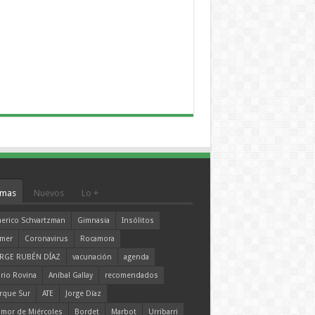
mas
Nuevos
Lo +
erico Schvartzman
Gimnasia
Insólitos
mer
Coronavirus
Rocamora
RGE RUBÉN DÍAZ
vacunación
agenda
rio Rovina
Aníbal Gallay
recomendados
rque Sur
ATE
Jorge Díaz
mor de Miércoles
Bordet
Marbot
Urribarri