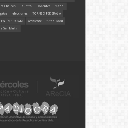
ara Chauvín
Lauritto
Docentes
fútbol
gatas
elecciones
TORNEO FEDERAL A
LENTÍN BISOGNI
Ambiente
fútbol local
ne San Martín