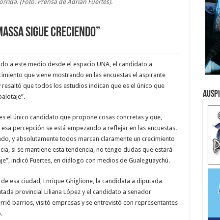
orrida. (Foto: Prensa de Adrián Fuertes).
Massa sigue creciendo”
ado a este medio desde el espacio UNA, el candidato a
cimiento que viene mostrando en las encuestas el aspirante
 resaltó que todos los estudios indican que es el único que
Ausp
balotaje”.
s el único candidato que propone cosas concretas y que,
esa percepción se está empezando a reflejar en las encuestas.
ndo, y absolutamente todos marcan claramente un crecimiento
cia, si se mantiene esta tendencia, no tengo dudas que estará
aje”, indicó Fuertes, en diálogo con medios de Gualeguaychú.
e esa ciudad, Enrique Ghiglione, la candidata a diputada
putada provincial Liliana López y el candidato a senador
ió barrios, visitó empresas y se entrevistó con representantes
.