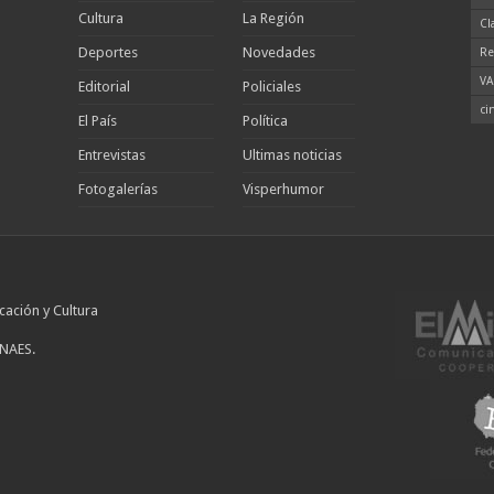
Cultura
La Región
Cl
Deportes
Novedades
Re
VA
Editorial
Policiales
ci
El País
Política
Entrevistas
Ultimas noticias
Fotogalerías
Visperhumor
cación y Cultura
INAES.