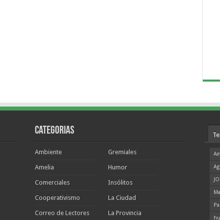
Categorias
Te
Ambiente
Gremiales
Am
Amelia
Humor
Ag
JO
Comerciales
Insólitos
Ma
Cooperativismo
La Ciudad
Pa
Correo de Lectores
La Provincia
hu