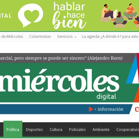
 de Miércoles
Columnistas
Servicios
La agenda ¿A dónde ir? para este 
a
Política
Deportes
Cultura
Policiales
Ambiente
Cooperativi