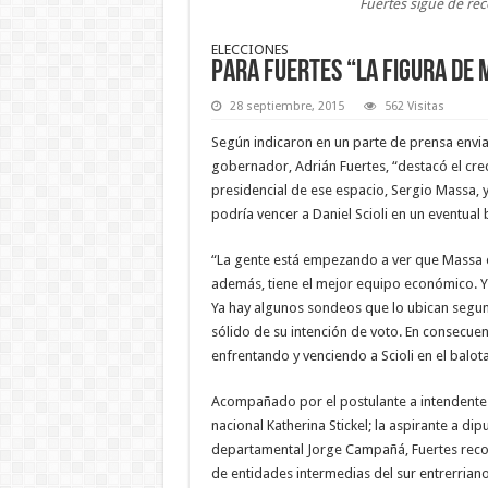
Fuertes sigue de rec
ELECCIONES
Para Fuertes “la figura de 
28 septiembre, 2015
562 Visitas
Según indicaron en un parte de prensa envi
gobernador, Adrián Fuertes, “destacó el cre
presidencial de ese espacio, Sergio Massa, y
podría vencer a Daniel Scioli en un eventual 
“La gente está empezando a ver que Massa e
además, tiene el mejor equipo económico. Y 
Ya hay algunos sondeos que lo ubican segu
sólido de su intención de voto. En consecuen
enfrentando y venciendo a Scioli en el balot
Acompañado por el postulante a intendente d
nacional Katherina Stickel; la aspirante a di
departamental Jorge Campañá, Fuertes recorr
de entidades intermedias del sur entrerriano