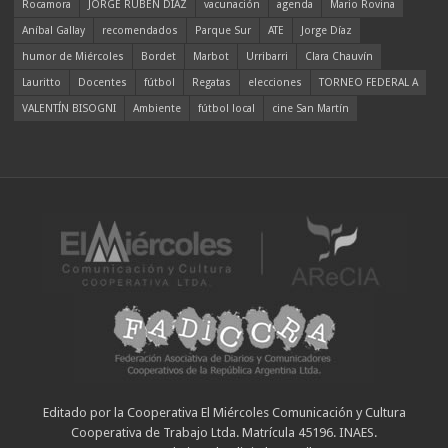
Rocamora
JORGE RUBÉN DÍAZ
vacunación
agenda
Mario Rovina
Aníbal Gallay
recomendados
Parque Sur
ATE
Jorge Díaz
humor de Miércoles
Bordet
Marbot
Urribarri
Clara Chauvín
Lauritto
Docentes
fútbol
Regatas
elecciones
TORNEO FEDERAL A
VALENTÍN BISOGNI
Ambiente
fútbol local
cine San Martín
Editado por la Cooperativa El Miércoles Comunicación y Cultura
Cooperativa de Trabajo Ltda. Matrícula 45196. INAES.