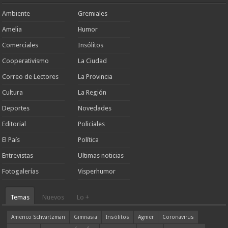
Ambiente
Gremiales
Amelia
Humor
Comerciales
Insólitos
Cooperativismo
La Ciudad
Correo de Lectores
La Provincia
Cultura
La Región
Deportes
Novedades
Editorial
Policiales
El País
Política
Entrevistas
Ultimas noticias
Fotogalerías
Visperhumor
Temas
Nuevos
Lo +
Americo Schvartzman
Gimnasia
Insólitos
Agmer
Coronavirus