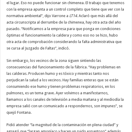
el lugar. Eso no puede funcionar sin chimenea. El trabajo que tenemos
con la empresa apunta a un control completo que tiene que ver con la
normativa ambiental”, dijo Varrone a
LT14
. Aclaró que más allá del
acta circunscripta al derrumbe de la chimenea, hay otra acta del año
pasado. “Notificamos a la empresa para que ponga en condiciones
óptimas el funcionamiento la caldera y como eso no se hizo, hubo
otra acta de comprobación considerando la falta administrativa que
se cursa al Juzgado de Faltas”, indicó.
Sin embargo, los vecinos de la zona siguen sintiendo las
consecuencias del funcionamiento de la fábrica. “Hay problemas en
las calderas. Producen humo y es tóxico y mientras tanto nos
perjudican la salud a los vecinos. Hay familias enteras que se están
consumiendo ese humo y tienen problemas respiratorios, en los
pulmones, es un tema grave. Ayer volvimos a manifestarnos,
llamamos a los canales de televisión a media mañana y al mediodía la
empresa salió con un comunicado a respondernos, son impunes”, se
quejó Fontana.
Pidió atender “la magnitud de la contaminación en plena ciudad” y
agregó que “largan amoníaco y hacen un ruido espantoso” además