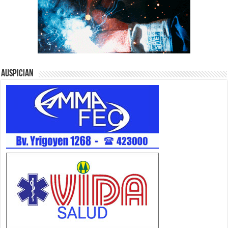
Auspician