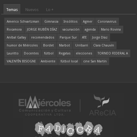
Temas
Nuevos
Lo +
Americo Schvartzman
Gimnasia
Insólitos
Agmer
Coronavirus
Rocamora
JORGE RUBÉN DÍAZ
vacunación
agenda
Mario Rovina
Aníbal Gallay
recomendados
Parque Sur
ATE
Jorge Díaz
humor de Miércoles
Bordet
Marbot
Urribarri
Clara Chauvín
Lauritto
Docentes
fútbol
Regatas
elecciones
TORNEO FEDERAL A
VALENTÍN BISOGNI
Ambiente
fútbol local
cine San Martín