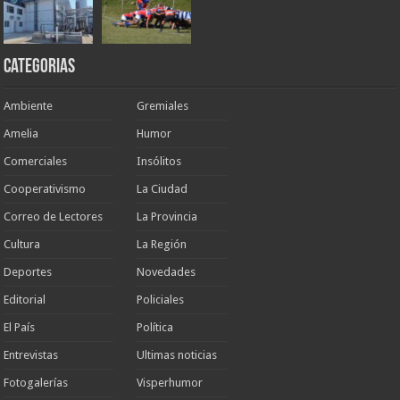
Categorias
Ambiente
Gremiales
Amelia
Humor
Comerciales
Insólitos
Cooperativismo
La Ciudad
Correo de Lectores
La Provincia
Cultura
La Región
Deportes
Novedades
Editorial
Policiales
El País
Política
Entrevistas
Ultimas noticias
Fotogalerías
Visperhumor