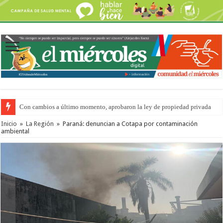
Con cambios a último momento, aprobaron la ley de propiedad privada
Adopción en Entre Ríos: el 35% de los 90 niños, niñas y adolescentes que 
Inicio
»
La Región
»
Paraná: denuncian a Cotapa por contaminación
ambiental