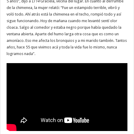
5 años”, dijo a
LT14
Graciela, vecina del lugar. En cuanto al derrumbe
de la chimenea, la mujer relató: “Fue un estampido terrible, vibró y
voló todo. Ahí atrás está la chimenea en el techo, rompió todo y así
sigue funcionando. Hoy de mañana cuando me levanté sentí olor
cloaca. Salgo al comedor y estaba negro porque había quedado la
ventana abierta. Aparte del humo larga otra cosa que es como un
amoníaco. Eso me afecta los bronquios y a mi marido también. Tantos
años, hace 55 que vivimos acá y toda la vida fue lo mismo, nunca
logramos nada”.