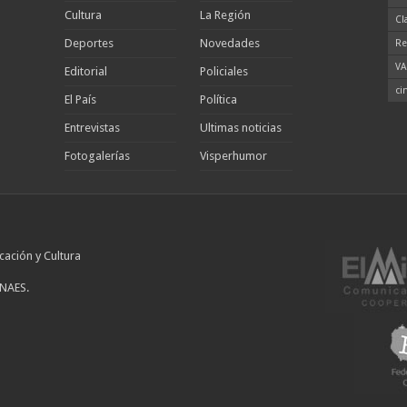
Cultura
La Región
Cl
Deportes
Novedades
Re
VA
Editorial
Policiales
ci
El País
Política
Entrevistas
Ultimas noticias
Fotogalerías
Visperhumor
cación y Cultura
INAES.