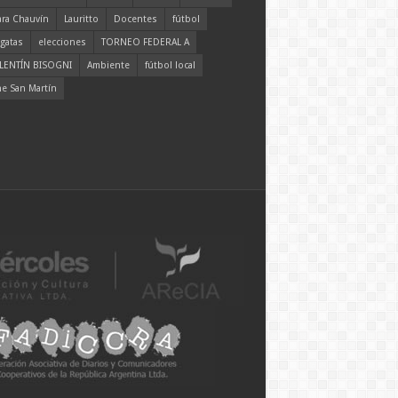
ara Chauvín
Lauritto
Docentes
fútbol
gatas
elecciones
TORNEO FEDERAL A
LENTÍN BISOGNI
Ambiente
fútbol local
ne San Martín