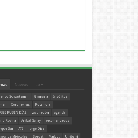
mas
Nuevos
Lo +
erico Schvartzman
Gimnasia
Insólitos
mer
Coronavirus
Rocamora
RGE RUBÉN DÍAZ
vacunación
agenda
rio Rovina
Aníbal Gallay
recomendados
rque Sur
ATE
Jorge Díaz
mor de Miércoles
Bordet
Marbot
Urribarri