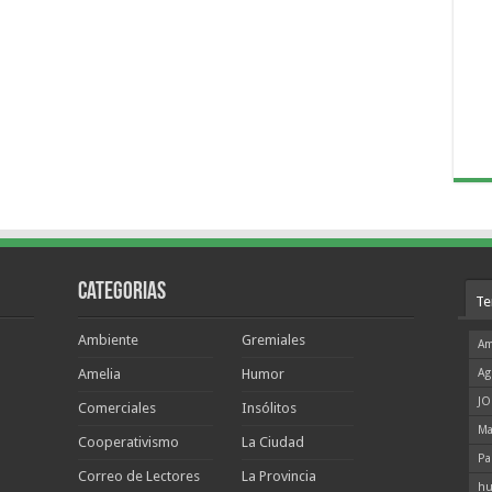
Categorias
Te
Ambiente
Gremiales
Am
Amelia
Humor
Ag
JO
Comerciales
Insólitos
Ma
Cooperativismo
La Ciudad
Pa
Correo de Lectores
La Provincia
hu