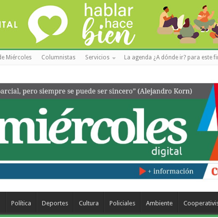
de Miércoles
Columnistas
Servicios
La agenda ¿A dónde ir? para este f
a
Política
Deportes
Cultura
Policiales
Ambiente
Cooperativ