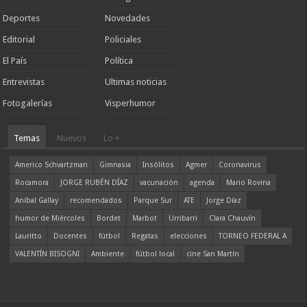
Deportes
Novedades
Editorial
Policiales
El País
Política
Entrevistas
Ultimas noticias
Fotogalerías
Visperhumor
Temas
Nuevos
Lo +
Americo Schvartzman
Gimnasia
Insólitos
Agmer
Coronavirus
Rocamora
JORGE RUBÉN DÍAZ
vacunación
agenda
Mario Rovina
Aníbal Gallay
recomendados
Parque Sur
ATE
Jorge Díaz
humor de Miércoles
Bordet
Marbot
Urribarri
Clara Chauvín
Lauritto
Docentes
fútbol
Regatas
elecciones
TORNEO FEDERAL A
VALENTÍN BISOGNI
Ambiente
fútbol local
cine San Martín