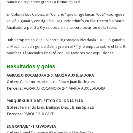
banco de suplentes gracias a Bruno Spiazzi.
En Colonia Los Ceibos, el "Canario" que dirige Lucas "Cusi" Rodríguez
volvió a ganar y consiguió su segundo triunfo en fila. Derrotó a María
Auxiliadora por 2 a 0 y se ubica en la tercera posición de la tabla.
Hubo empate en Villa Sol entre Engranaje y Rivadavia 1 a 1. Lo ganaba
el Mecánico con gol de Delmagro en el PT y lo empató sobre el final R.
Martínez. El Mecánico finalizó con 9 jugadores por expulsiones.
Resultados y goles
AGRARIO ROCAMORA 2-0. MARÍA AUXILIADORA
Goles:
Guillermo Martínez da Silva y Juan Rodríguez
Tercera:
AGRARIO ROCAMORA 2-1 MARÍA AUXILIADORA
PARQUE SUR 3-0 ATLÉTICO COLONIA ELÍA
Goles:
Fernando Lind, Emiliano Díaz y Brian Spiazzi
Tercera:
PARQUE 3-0 CACE
ENGRANAJE 1-1 RIVADAVIA
Goles:
Lionel Delmagro (E) y Ronaldo Martínez (R )