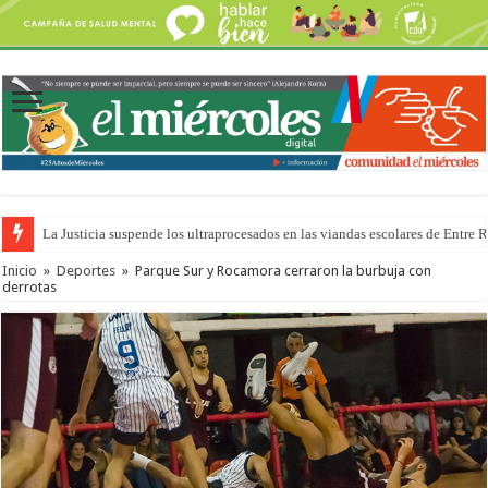
La Justicia suspende los ultraprocesados en las viandas escolares de Entre 
Se presentará la obra “La Runfla de los Macanos”
Inicio
»
Deportes
»
Parque Sur y Rocamora cerraron la burbuja con
derrotas