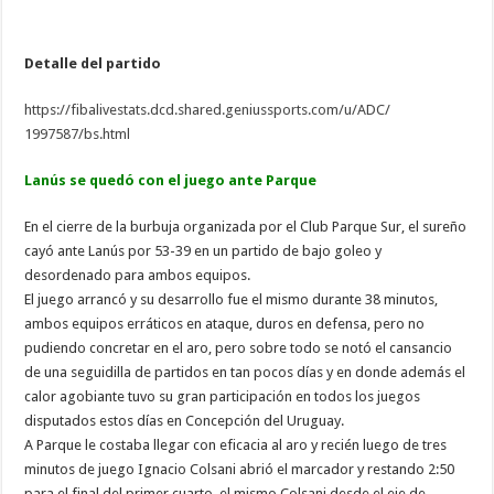
Detalle del partido
https://fibalivestats.dcd.
shared.geniussports.com/u/ADC/
1997587/bs.html
Lanús se quedó con el juego ante Parque
En el cierre de la burbuja organizada por el Club Parque Sur, el sureño
cayó ante Lanús por 53-39 en un partido de bajo goleo y
desordenado para ambos equipos.
El juego arrancó y su desarrollo fue el mismo durante 38 minutos,
ambos equipos erráticos en ataque, duros en defensa, pero no
pudiendo concretar en el aro, pero sobre todo se notó el cansancio
de una seguidilla de partidos en tan pocos días y en donde además el
calor agobiante tuvo su gran participación en todos los juegos
disputados estos días en Concepción del Uruguay.
A Parque le costaba llegar con eficacia al aro y recién luego de tres
minutos de juego Ignacio Colsani abrió el marcador y restando 2:50
para el final del primer cuarto, el mismo Colsani desde el eje de