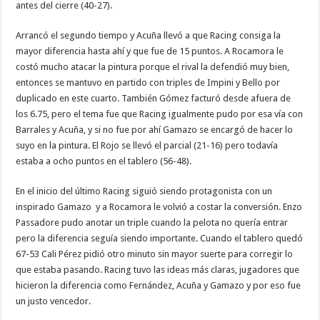
antes del cierre (40-27).
Arrancó el segundo tiempo y Acuña llevó a que Racing consiga la
mayor diferencia hasta ahí y que fue de 15 puntos. A Rocamora le
costó mucho atacar la pintura porque el rival la defendió muy bien,
entonces se mantuvo en partido con triples de Impini y Bello por
duplicado en este cuarto. También Gómez facturó desde afuera de
los 6.75, pero el tema fue que Racing igualmente pudo por esa vía con
Barrales y Acuña, y si no fue por ahí Gamazo se encargó de hacer lo
suyo en la pintura. El Rojo se llevó el parcial (21-16) pero todavía
estaba a ocho puntos en el tablero (56-48).
En el inicio del último Racing siguió siendo protagonista con un
inspirado Gamazo y a Rocamora le volvió a costar la conversión. Enzo
Passadore pudo anotar un triple cuando la pelota no quería entrar
pero la diferencia seguía siendo importante. Cuando el tablero quedó
67-53 Cali Pérez pidió otro minuto sin mayor suerte para corregir lo
que estaba pasando. Racing tuvo las ideas más claras, jugadores que
hicieron la diferencia como Fernández, Acuña y Gamazo y por eso fue
un justo vencedor.