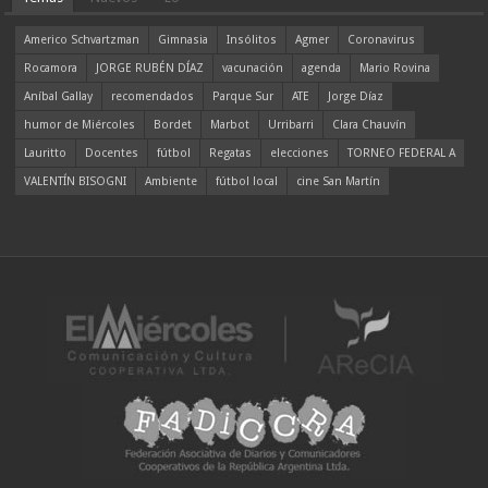
Americo Schvartzman
Gimnasia
Insólitos
Agmer
Coronavirus
Rocamora
JORGE RUBÉN DÍAZ
vacunación
agenda
Mario Rovina
Aníbal Gallay
recomendados
Parque Sur
ATE
Jorge Díaz
humor de Miércoles
Bordet
Marbot
Urribarri
Clara Chauvín
Lauritto
Docentes
fútbol
Regatas
elecciones
TORNEO FEDERAL A
VALENTÍN BISOGNI
Ambiente
fútbol local
cine San Martín