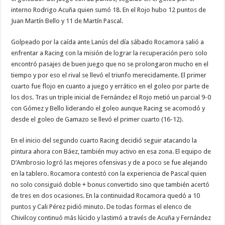
interno Rodrigo Acuña quien sumó 18. En el Rojo hubo 12 puntos de
Juan Martín Bello y 11 de Martín Pascal.
Golpeado por la caída ante Lanús del día sábado Rocamora salió a
enfrentar a Racing con la misión de lograr la recuperación pero solo
encontró pasajes de buen juego que no se prolongaron mucho en el
tiempo y por eso el rival se llevó el triunfo merecidamente. El primer
cuarto fue flojo en cuanto a juego y errático en el goleo por parte de
los dos. Tras un triple inicial de Fernández el Rojo metió un parcial 9-0
con Gómez y Bello liderando el goleo aunque Racing se acomodó y
desde el goleo de Gamazo se llevó el primer cuarto (16-12).
En el inicio del segundo cuarto Racing decidió seguir atacando la
pintura ahora con Báez, también muy activo en esa zona. El equipo de
D’Ambrosio logró las mejores ofensivas y de a poco se fue alejando
en la tablero. Rocamora contestó con la experiencia de Pascal quien
no solo consiguió doble + bonus convertido sino que también acertó
de tres en dos ocasiones. En la continuidad Rocamora quedó a 10
puntos y Cali Pérez pidió minuto. De todas formas el elenco de
Chivilcoy continuó más lúcido y lastimó a través de Acuña y Fernández