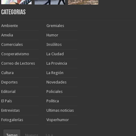
Categorias
Ambiente
Gremiales
Amelia
Humor
Comerciales
Insólitos
Cooperativismo
La Ciudad
Correo de Lectores
La Provincia
Cultura
La Región
Deportes
Novedades
Editorial
Policiales
El País
Política
Entrevistas
Ultimas noticias
Fotogalerías
Visperhumor
Temas
Nuevos
Lo +