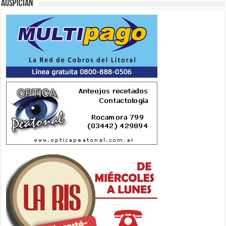
Auspician