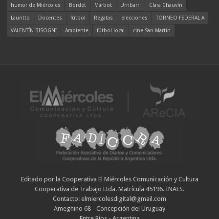
humor de Miércoles
Bordet
Marbot
Urribarri
Clara Chauvín
Lauritto
Docentes
fútbol
Regatas
elecciones
TORNEO FEDERAL A
VALENTÍN BISOGNI
Ambiente
fútbol local
cine San Martín
Editado por la Cooperativa El Miércoles Comunicación y Cultura
Cooperativa de Trabajo Ltda. Matrícula 45196. INAES.
Contacto: elmiercolesdigital@gmail.com
Ameghino 68 - Concepción del Uruguay
Entre Ríos - Argentina