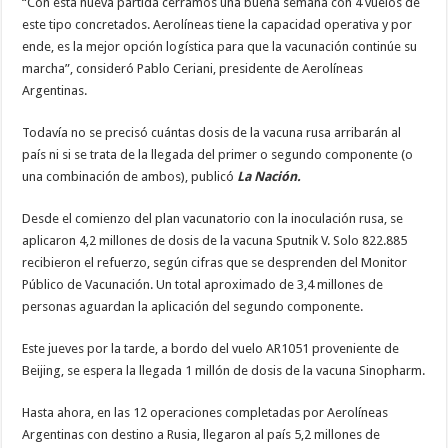
“Con esta nueva partida cerramos una buena semana con 4 vuelos de
este tipo concretados. Aerolíneas tiene la capacidad operativa y por
ende, es la mejor opción logística para que la vacunación continúe su
marcha”, consideró Pablo Ceriani, presidente de Aerolíneas
Argentinas.
Todavía no se precisó cuántas dosis de la vacuna rusa arribarán al
país ni si se trata de la llegada del primer o segundo componente (o
una combinación de ambos), publicó
La Nación.
Desde el comienzo del plan vacunatorio con la inoculación rusa, se
aplicaron 4,2 millones de dosis de la vacuna Sputnik V. Solo 822.885
recibieron el refuerzo, según cifras que se desprenden del Monitor
Público de Vacunación. Un total aproximado de 3,4 millones de
personas aguardan la aplicación del segundo componente.
Este jueves por la tarde, a bordo del vuelo AR1051 proveniente de
Beijing, se espera la llegada 1 millón de dosis de la vacuna Sinopharm.
Hasta ahora, en las 12 operaciones completadas por Aerolíneas
Argentinas con destino a Rusia, llegaron al país 5,2 millones de