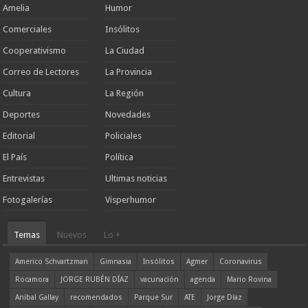
Amelia
Humor
Comerciales
Insólitos
Cooperativismo
La Ciudad
Correo de Lectores
La Provincia
Cultura
La Región
Deportes
Novedades
Editorial
Policiales
El País
Política
Entrevistas
Ultimas noticias
Fotogalerías
Visperhumor
Temas
Nuevos
Lo +
Americo Schvartzman
Gimnasia
Insólitos
Agmer
Coronavirus
Rocamora
JORGE RUBÉN DÍAZ
vacunación
agenda
Mario Rovina
Aníbal Gallay
recomendados
Parque Sur
ATE
Jorge Díaz