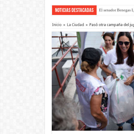
Noticias Destacadas
El senador Benegas Ly
El gobierno baja el ca
Inicio
»
La Ciudad
»
Pasó otra campaña del ju