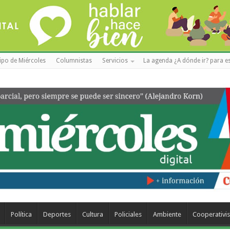
ipo de Miércoles
Columnistas
Servicios
La agenda ¿A dónde ir? para es
Política
Deportes
Cultura
Policiales
Ambiente
Cooperativi