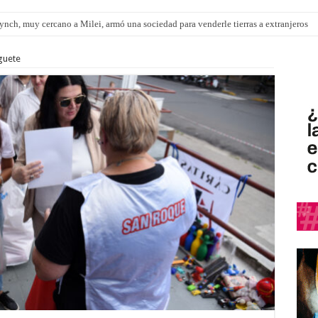
nch, muy cercano a Milei, armó una sociedad para venderle tierras a extranjeros
pítulo de extranjerización de tierras
guete