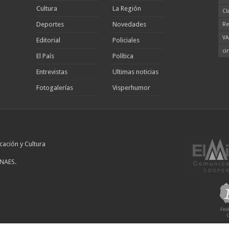
Cultura
La Región
Cl
Deportes
Novedades
Re
VA
Editorial
Policiales
ci
El País
Política
Entrevistas
Ultimas noticias
Fotogalerías
Visperhumor
cación y Cultura
INAES.