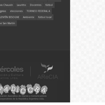
ara Chauvín
Lauritto
Docentes
fútbol
gatas
elecciones
TORNEO FEDERAL A
LENTÍN BISOGNI
Ambiente
fútbol local
ne San Martín