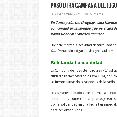
Pasó otra campaña del jug
23 diciembre, 2025
50 Visitas
En Concepción del Uruguay, cada Navidad 
comunidad uruguayense que participa de 
Radio General Francisco Ramírez.
Fue este martes la actividad desarrollada e
Gordo
Puchulu, Edgardo Visagno, Guilermo V
Solidaridad e identidad
La Campaña del Juguete llegó a su 42° edic
ciudad han demostrado desde 1984, por inici
se fueron sumando otras voces de la radio 
Los juguetes donados transforman a la expl
autoridades, comercios, empresas y represe
por la solidaridad en una fecha tan especial.
para ser distribuidos.