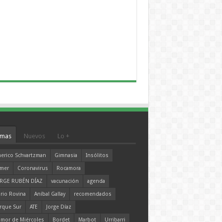
mas
Nuevos
Lo +
erico Schvartzman
Gimnasia
Insólitos
mer
Coronavirus
Rocamora
RGE RUBÉN DÍAZ
vacunación
agenda
rio Rovina
Aníbal Gallay
recomendados
rque Sur
ATE
Jorge Díaz
mor de Miércoles
Bordet
Marbot
Urribarri