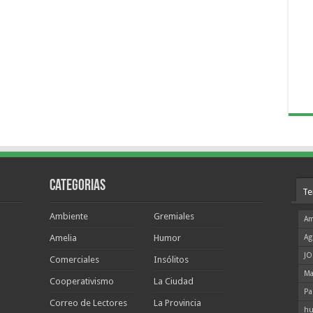
Categorias
Te
Ambiente
Gremiales
Am
Amelia
Humor
Ag
JO
Comerciales
Insólitos
Ma
Cooperativismo
La Ciudad
Pa
Correo de Lectores
La Provincia
hu