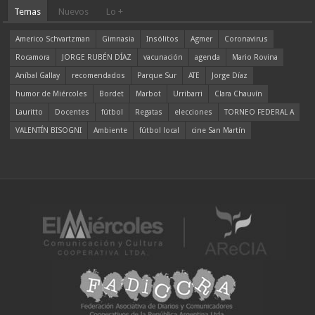
Temas
Nuevos
Lo +
Americo Schvartzman
Gimnasia
Insólitos
Agmer
Coronavirus
Rocamora
JORGE RUBÉN DÍAZ
vacunación
agenda
Mario Rovina
Aníbal Gallay
recomendados
Parque Sur
ATE
Jorge Díaz
humor de Miércoles
Bordet
Marbot
Urribarri
Clara Chauvín
Lauritto
Docentes
fútbol
Regatas
elecciones
TORNEO FEDERAL A
VALENTÍN BISOGNI
Ambiente
fútbol local
cine San Martín