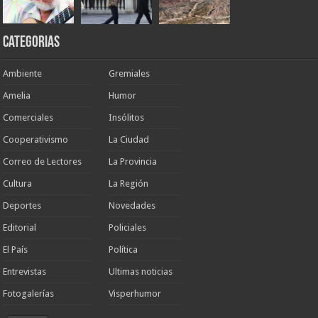
Categorias
Ambiente
Gremiales
Amelia
Humor
Comerciales
Insólitos
Cooperativismo
La Ciudad
Correo de Lectores
La Provincia
Cultura
La Región
Deportes
Novedades
Editorial
Policiales
El País
Política
Entrevistas
Ultimas noticias
Fotogalerías
Visperhumor