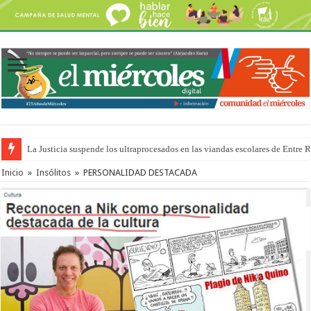
La Justicia suspende los ultraprocesados en las viandas escolares de Entre 
Se presentará la obra “La Runfla de los Macanos”
Inicio
»
Insólitos
»
PERSONALIDAD DESTACADA