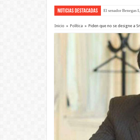
Noticias Destacadas
El senador Benegas Ly
El gobierno baja el ca
Inicio
»
Política
»
Piden que no se designe a 