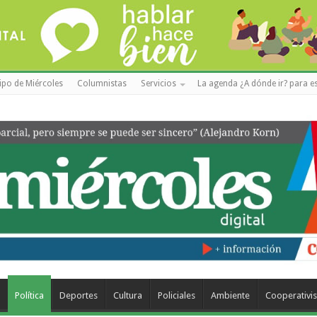
ipo de Miércoles
Columnistas
Servicios
La agenda ¿A dónde ir? para es
a
Política
Deportes
Cultura
Policiales
Ambiente
Cooperativi