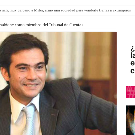
nch, muy cercano a Milei, armó una sociedad para venderle tierras a extranjeros
pítulo de extranjerización de tierras
Smaldone como miembro del Tribunal de Cuentas