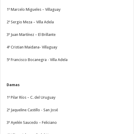
1º Marcelo Migueles – Villaguay
2º Sergio Meza – Villa Adela
3º Juan Martínez – El Brillante
4º Cristian Maidana- Villaguay
5º Francisco Bocanegra - Villa Adela
Damas
1º Pilar Ríos – C. del Uruguay
2º Jaqueline Castillo - San José
3º Ayelén Saucedo – Feliciano