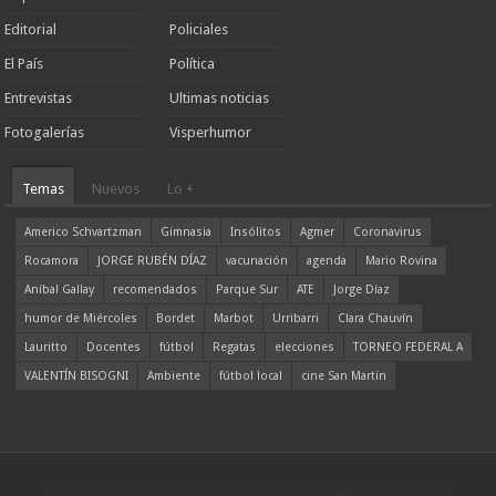
Editorial
Policiales
El País
Política
Entrevistas
Ultimas noticias
Fotogalerías
Visperhumor
Temas
Nuevos
Lo +
Americo Schvartzman
Gimnasia
Insólitos
Agmer
Coronavirus
Rocamora
JORGE RUBÉN DÍAZ
vacunación
agenda
Mario Rovina
Aníbal Gallay
recomendados
Parque Sur
ATE
Jorge Díaz
humor de Miércoles
Bordet
Marbot
Urribarri
Clara Chauvín
Lauritto
Docentes
fútbol
Regatas
elecciones
TORNEO FEDERAL A
VALENTÍN BISOGNI
Ambiente
fútbol local
cine San Martín