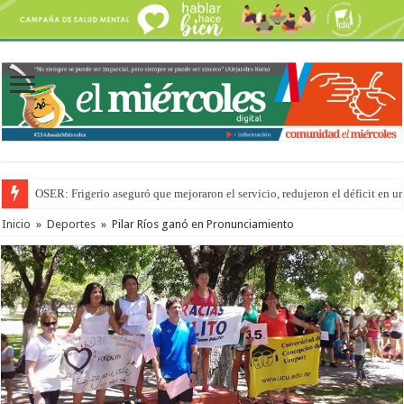
OSER: Frigerio aseguró que mejoraron el servicio, redujeron el déficit e
La Justicia suspende los ultraprocesados en las viandas escolares de Entre 
Inicio
»
Deportes
»
Pilar Ríos ganó en Pronunciamiento