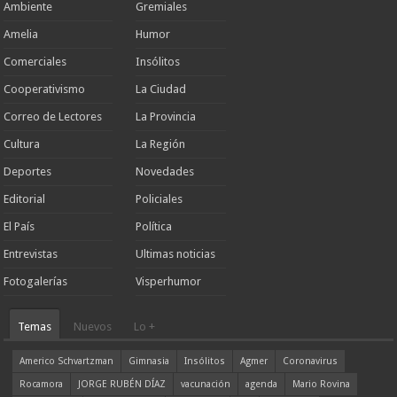
Ambiente
Gremiales
Amelia
Humor
Comerciales
Insólitos
Cooperativismo
La Ciudad
Correo de Lectores
La Provincia
Cultura
La Región
Deportes
Novedades
Editorial
Policiales
El País
Política
Entrevistas
Ultimas noticias
Fotogalerías
Visperhumor
Temas
Nuevos
Lo +
Americo Schvartzman
Gimnasia
Insólitos
Agmer
Coronavirus
Rocamora
JORGE RUBÉN DÍAZ
vacunación
agenda
Mario Rovina