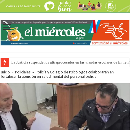
La Justicia suspende los ultraprocesados en las viandas escolares de Entre 
Se presentará la obra “La Runfla de los Macanos”
Inicio
»
Policiales
»
Policía y Colegio de Psicólogos colaborarán en
fortalecer la atención en salud mental del personal policial