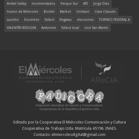
Aníbal Gallay
recomendados
Parque Sur
ATE
Jorge Díaz
humor de Miércoles
Bordet
Marbot
Urribarri
Clara Chauvín
Lauritto
Docentes
fútbol
Regatas
elecciones
TORNEO FEDERAL A
VALENTÍN BISOGNI
Ambiente
fútbol local
cine San Martín
Editado por la Cooperativa El Miércoles Comunicación y Cultura
Cooperativa de Trabajo Ltda. Matrícula 45196. INAES.
Contacto: elmiercolesdigital@gmail.com