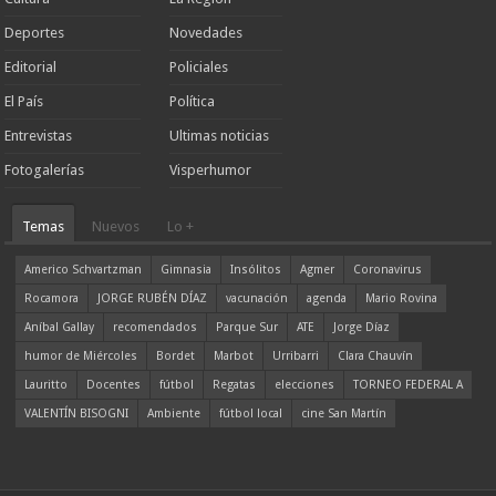
Deportes
Novedades
Editorial
Policiales
El País
Política
Entrevistas
Ultimas noticias
Fotogalerías
Visperhumor
Temas
Nuevos
Lo +
Americo Schvartzman
Gimnasia
Insólitos
Agmer
Coronavirus
Rocamora
JORGE RUBÉN DÍAZ
vacunación
agenda
Mario Rovina
Aníbal Gallay
recomendados
Parque Sur
ATE
Jorge Díaz
humor de Miércoles
Bordet
Marbot
Urribarri
Clara Chauvín
Lauritto
Docentes
fútbol
Regatas
elecciones
TORNEO FEDERAL A
VALENTÍN BISOGNI
Ambiente
fútbol local
cine San Martín