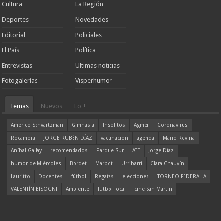
Cultura
La Región
Deportes
Novedades
Editorial
Policiales
El País
Política
Entrevistas
Ultimas noticias
Fotogalerías
Visperhumor
Temas
Nuevos
Lo +
Americo Schvartzman
Gimnasia
Insólitos
Agmer
Coronavirus
Rocamora
JORGE RUBÉN DÍAZ
vacunación
agenda
Mario Rovina
Aníbal Gallay
recomendados
Parque Sur
ATE
Jorge Díaz
humor de Miércoles
Bordet
Marbot
Urribarri
Clara Chauvín
Lauritto
Docentes
fútbol
Regatas
elecciones
TORNEO FEDERAL A
VALENTÍN BISOGNI
Ambiente
fútbol local
cine San Martín