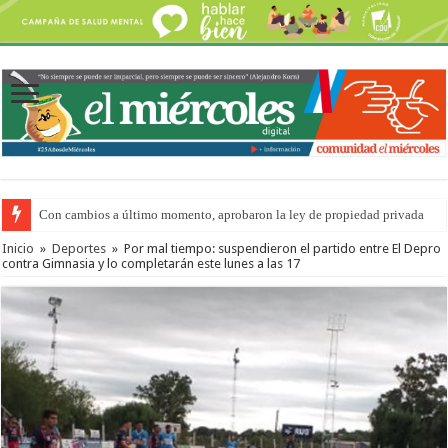
Con cambios a último momento, aprobaron la ley de propiedad privada
Adopción en Entre Ríos: el 35% de los 90 niños, niñas y adolescentes que 
Inicio
»
Deportes
»
Por mal tiempo: suspendieron el partido entre El Depro
contra Gimnasia y lo completarán este lunes a las 17