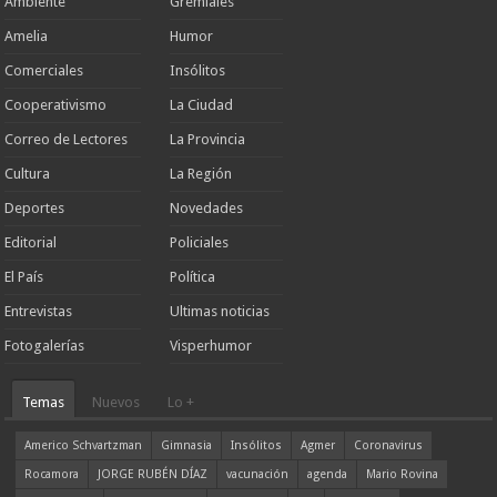
Ambiente
Gremiales
Amelia
Humor
Comerciales
Insólitos
Cooperativismo
La Ciudad
Correo de Lectores
La Provincia
Cultura
La Región
Deportes
Novedades
Editorial
Policiales
El País
Política
Entrevistas
Ultimas noticias
Fotogalerías
Visperhumor
Temas
Nuevos
Lo +
Americo Schvartzman
Gimnasia
Insólitos
Agmer
Coronavirus
Rocamora
JORGE RUBÉN DÍAZ
vacunación
agenda
Mario Rovina