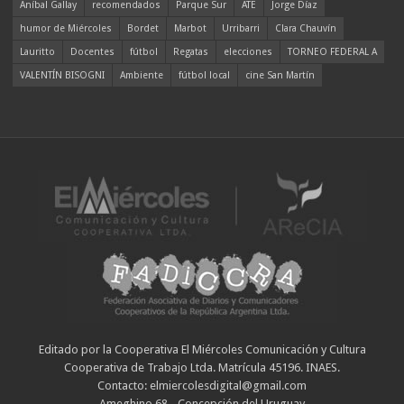
Aníbal Gallay
recomendados
Parque Sur
ATE
Jorge Díaz
humor de Miércoles
Bordet
Marbot
Urribarri
Clara Chauvín
Lauritto
Docentes
fútbol
Regatas
elecciones
TORNEO FEDERAL A
VALENTÍN BISOGNI
Ambiente
fútbol local
cine San Martín
Editado por la Cooperativa El Miércoles Comunicación y Cultura
Cooperativa de Trabajo Ltda. Matrícula 45196. INAES.
Contacto: elmiercolesdigital@gmail.com
Ameghino 68 - Concepción del Uruguay