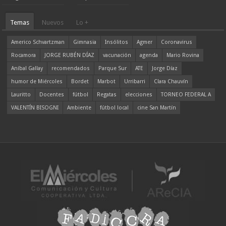
Temas
Nuevos
Lo +
Americo Schvartzman
Gimnasia
Insólitos
Agmer
Coronavirus
Rocamora
JORGE RUBÉN DÍAZ
vacunación
agenda
Mario Rovina
Aníbal Gallay
recomendados
Parque Sur
ATE
Jorge Díaz
humor de Miércoles
Bordet
Marbot
Urribarri
Clara Chauvín
Lauritto
Docentes
fútbol
Regatas
elecciones
TORNEO FEDERAL A
VALENTÍN BISOGNI
Ambiente
fútbol local
cine San Martín