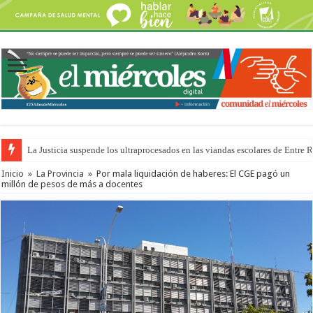
La Justicia suspende los ultraprocesados en las viandas escolares de Entre 
Se presentará la obra “La Runfla de los Macanos”
Inicio
»
La Provincia
»
Por mala liquidación de haberes: El CGE pagó un
millón de pesos de más a docentes