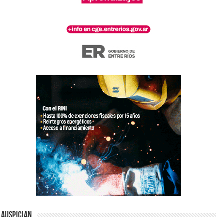
Auspician