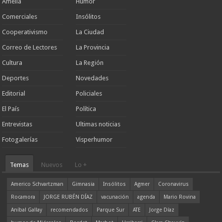
Amelia
Humor
Comerciales
Insólitos
Cooperativismo
La Ciudad
Correo de Lectores
La Provincia
Cultura
La Región
Deportes
Novedades
Editorial
Policiales
El País
Política
Entrevistas
Ultimas noticias
Fotogalerías
Visperhumor
Temas
Nuevos
Lo +
Americo Schvartzman
Gimnasia
Insólitos
Agmer
Coronavirus
Rocamora
JORGE RUBÉN DÍAZ
vacunación
agenda
Mario Rovina
Aníbal Gallay
recomendados
Parque Sur
ATE
Jorge Díaz