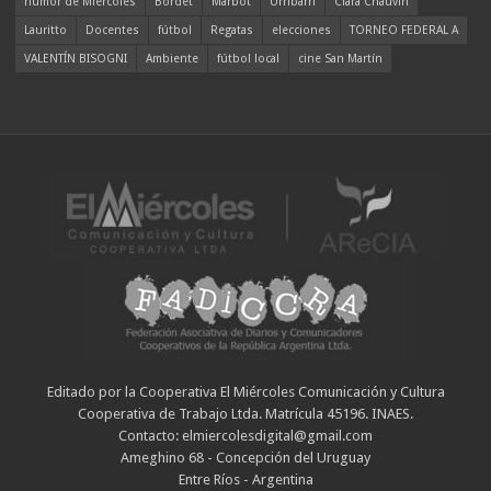
humor de Miércoles
Bordet
Marbot
Urribarri
Clara Chauvín
Lauritto
Docentes
fútbol
Regatas
elecciones
TORNEO FEDERAL A
VALENTÍN BISOGNI
Ambiente
fútbol local
cine San Martín
Editado por la Cooperativa El Miércoles Comunicación y Cultura
Cooperativa de Trabajo Ltda. Matrícula 45196. INAES.
Contacto: elmiercolesdigital@gmail.com
Ameghino 68 - Concepción del Uruguay
Entre Ríos - Argentina