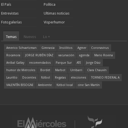
El País
Política
Entrevistas
Ultimas noticias
Fotogalerías
Visperhumor
Temas
Nuevos
Lo +
Americo Schvartzman
Gimnasia
Insólitos
Agmer
Coronavirus
Rocamora
JORGE RUBÉN DÍAZ
vacunación
agenda
Mario Rovina
Aníbal Gallay
recomendados
Parque Sur
ATE
Jorge Díaz
humor de Miércoles
Bordet
Marbot
Urribarri
Clara Chauvín
Lauritto
Docentes
fútbol
Regatas
elecciones
TORNEO FEDERAL A
VALENTÍN BISOGNI
Ambiente
fútbol local
cine San Martín