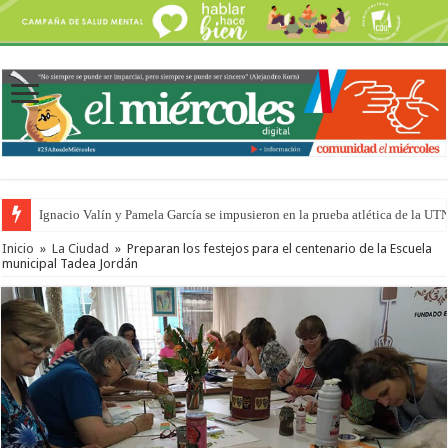
Ignacio Valín y Pamela García se impusieron en la prueba atlética de la UT
Traigo el litoral en mi canción: 100 años de Aníbal Sampayo
Inicio
»
La Ciudad
»
Preparan los festejos para el centenario de la Escuela
municipal Tadea Jordán