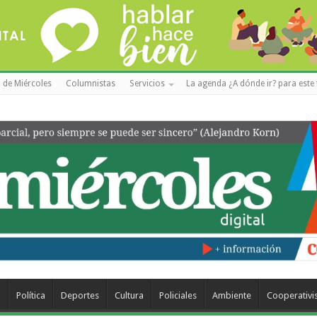
 de Miércoles
Columnistas
Servicios
La agenda ¿A dónde ir? para este 
a
Política
Deportes
Cultura
Policiales
Ambiente
Cooperativ