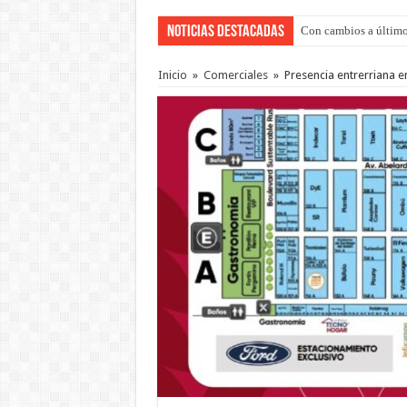
Noticias Destacadas
Con cambios a último
Adopción en Entre Río
Inicio
»
Comerciales
»
Presencia entrerriana e