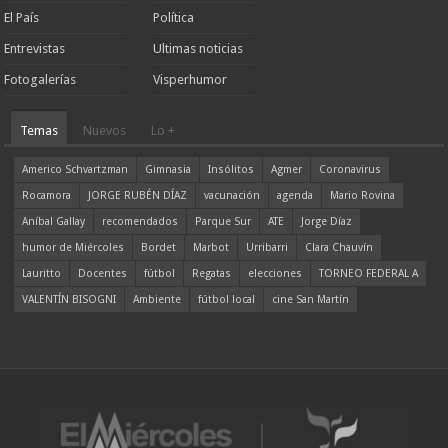
El País
Política
Entrevistas
Ultimas noticias
Fotogalerías
Visperhumor
Temas
Nuevos
Lo +
Americo Schvartzman
Gimnasia
Insólitos
Agmer
Coronavirus
Rocamora
JORGE RUBÉN DÍAZ
vacunación
agenda
Mario Rovina
Aníbal Gallay
recomendados
Parque Sur
ATE
Jorge Díaz
humor de Miércoles
Bordet
Marbot
Urribarri
Clara Chauvín
Lauritto
Docentes
fútbol
Regatas
elecciones
TORNEO FEDERAL A
VALENTÍN BISOGNI
Ambiente
fútbol local
cine San Martín