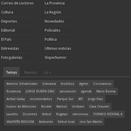
Correo de Lectores
La Provincia
Cultura
La Región
Deportes
Novedades
Editorial
Policiales
El País
Política
Entrevistas
Ultimas noticias
Fotogalerías
Visperhumor
Temas
Nuevos
Lo +
Americo Schvartzman
Gimnasia
Insólitos
Agmer
Coronavirus
Rocamora
JORGE RUBÉN DÍAZ
vacunación
agenda
Mario Rovina
Aníbal Gallay
recomendados
Parque Sur
ATE
Jorge Díaz
humor de Miércoles
Bordet
Marbot
Urribarri
Clara Chauvín
Lauritto
Docentes
fútbol
Regatas
elecciones
TORNEO FEDERAL A
VALENTÍN BISOGNI
Ambiente
fútbol local
cine San Martín