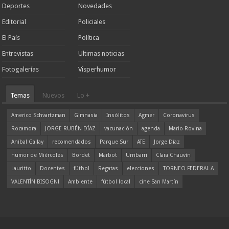
Deportes
Novedades
Editorial
Policiales
El País
Política
Entrevistas
Ultimas noticias
Fotogalerías
Visperhumor
Temas
Nuevos
Lo +
Americo Schvartzman
Gimnasia
Insólitos
Agmer
Coronavirus
Rocamora
JORGE RUBÉN DÍAZ
vacunación
agenda
Mario Rovina
Aníbal Gallay
recomendados
Parque Sur
ATE
Jorge Díaz
humor de Miércoles
Bordet
Marbot
Urribarri
Clara Chauvín
Lauritto
Docentes
fútbol
Regatas
elecciones
TORNEO FEDERAL A
VALENTÍN BISOGNI
Ambiente
fútbol local
cine San Martín