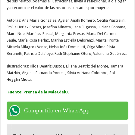
de sus relatos, poemas e ilustraciones, invita a reflexionar, a dialogar
y a reconocer el valor de las historias contadas por mujeres.
Autoras: Ana María González, Ayelén Anahí Romero, Cecilia Piastrelini,
Emilia Herlax Presas, Josefina Minatta, Lena Fugassa, Luciana Fontana,
Maira Noel Martínez Pascal, Margarita Presas, María Del Carmen
Saule, María Rosa Herlax, Marina Estrella Delorenzi, Marita Frontelli,
Micaela Milagros Venze, Nelsa Inés Dominutti, Olga Vilma Silvia
Bertinetti, Patricia Delaloye, Ruth Stephanie Otero, Valentina Gutiérrez.
Ilustradoras: Hilda Beatriz Bustos, Liliana Beatriz del Monte, Tamara
Matzkin, Virginia Fernanda Pontelli, Silvia Adriana Colombo, Sol
Hegglin Miotti.
Fuente: Prensa de la MdeCdelU.
Compartilo en WhatsApp