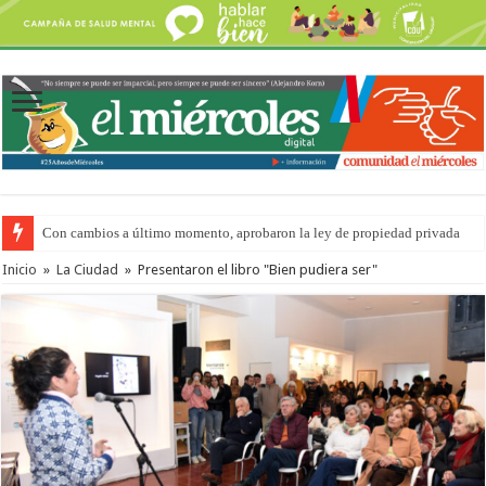
Con cambios a último momento, aprobaron la ley de propiedad privada
Adopción en Entre Ríos: el 35% de los 90 niños, niñas y adolescentes que 
Inicio
»
La Ciudad
»
Presentaron el libro "Bien pudiera ser"