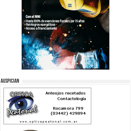
Auspician