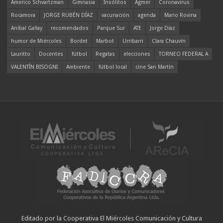
Americo Schvartzman
Gimnasia
Insólitos
Agmer
Coronavirus
Rocamora
JORGE RUBÉN DÍAZ
vacunación
agenda
Mario Rovina
Aníbal Gallay
recomendados
Parque Sur
ATE
Jorge Díaz
humor de Miércoles
Bordet
Marbot
Urribarri
Clara Chauvín
Lauritto
Docentes
fútbol
Regatas
elecciones
TORNEO FEDERAL A
VALENTÍN BISOGNI
Ambiente
fútbol local
cine San Martín
Editado por la Cooperativa El Miércoles Comunicación y Cultura