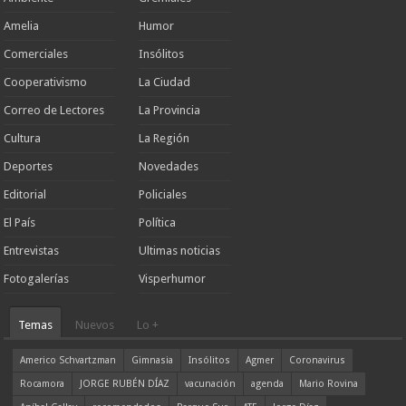
Amelia
Humor
Comerciales
Insólitos
Cooperativismo
La Ciudad
Correo de Lectores
La Provincia
Cultura
La Región
Deportes
Novedades
Editorial
Policiales
El País
Política
Entrevistas
Ultimas noticias
Fotogalerías
Visperhumor
Temas
Nuevos
Lo +
Americo Schvartzman
Gimnasia
Insólitos
Agmer
Coronavirus
Rocamora
JORGE RUBÉN DÍAZ
vacunación
agenda
Mario Rovina