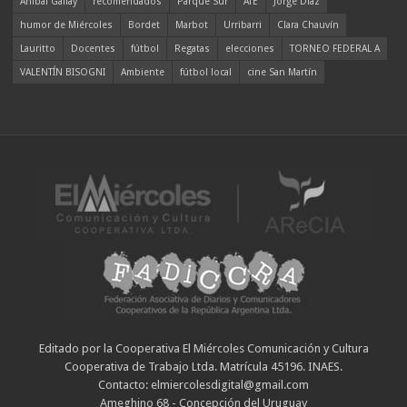
Aníbal Gallay
recomendados
Parque Sur
ATE
Jorge Díaz
humor de Miércoles
Bordet
Marbot
Urribarri
Clara Chauvín
Lauritto
Docentes
fútbol
Regatas
elecciones
TORNEO FEDERAL A
VALENTÍN BISOGNI
Ambiente
fútbol local
cine San Martín
Editado por la Cooperativa El Miércoles Comunicación y Cultura
Cooperativa de Trabajo Ltda. Matrícula 45196. INAES.
Contacto: elmiercolesdigital@gmail.com
Ameghino 68 - Concepción del Uruguay