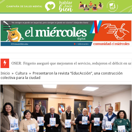
OSER: Frigerio aseguró que mejoraron el servicio, redujeron el déficit e
Por primera vez hicieron una cirugía de reconstrucción torácica en el Hospi
Inicio
»
Cultura
»
Presentaron la revista “EducAcción”, una construcción
colectiva para la ciudad