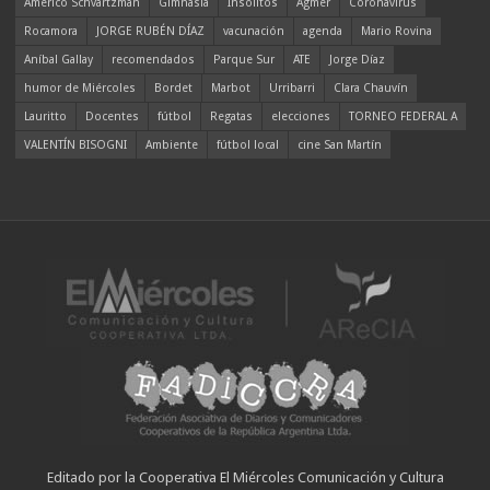
Americo Schvartzman
Gimnasia
Insólitos
Agmer
Coronavirus
Rocamora
JORGE RUBÉN DÍAZ
vacunación
agenda
Mario Rovina
Aníbal Gallay
recomendados
Parque Sur
ATE
Jorge Díaz
humor de Miércoles
Bordet
Marbot
Urribarri
Clara Chauvín
Lauritto
Docentes
fútbol
Regatas
elecciones
TORNEO FEDERAL A
VALENTÍN BISOGNI
Ambiente
fútbol local
cine San Martín
Editado por la Cooperativa El Miércoles Comunicación y Cultura