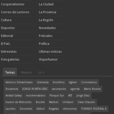
Cooperativismo
La Ciudad
Correo de Lectores
La Provincia
Cultura
La Región
Deportes
Novedades
Editorial
Policiales
El País
Política
Entrevistas
Ultimas noticias
Fotogalerías
Visperhumor
Temas
Nuevos
Lo +
Americo Schvartzman
Gimnasia
Insólitos
Agmer
Coronavirus
Rocamora
JORGE RUBÉN DÍAZ
vacunación
agenda
Mario Rovina
Aníbal Gallay
recomendados
Parque Sur
ATE
Jorge Díaz
humor de Miércoles
Bordet
Marbot
Urribarri
Clara Chauvín
Lauritto
Docentes
fútbol
Regatas
elecciones
TORNEO FEDERAL A