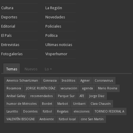
Cultura
La Región
Deportes
Novedades
Editorial
Policiales
El País
Política
Entrevistas
Ultimas noticias
Fotogalerías
Visperhumor
Temas
Nuevos
Lo +
Americo Schvartzman
Gimnasia
Insólitos
Agmer
Coronavirus
Rocamora
JORGE RUBÉN DÍAZ
vacunación
agenda
Mario Rovina
Aníbal Gallay
recomendados
Parque Sur
ATE
Jorge Díaz
humor de Miércoles
Bordet
Marbot
Urribarri
Clara Chauvín
Lauritto
Docentes
fútbol
Regatas
elecciones
TORNEO FEDERAL A
VALENTÍN BISOGNI
Ambiente
fútbol local
cine San Martín