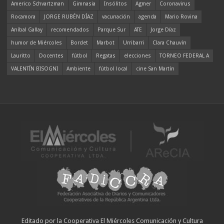
Americo Schvartzman
Gimnasia
Insólitos
Agmer
Coronavirus
Rocamora
JORGE RUBÉN DÍAZ
vacunación
agenda
Mario Rovina
Aníbal Gallay
recomendados
Parque Sur
ATE
Jorge Díaz
humor de Miércoles
Bordet
Marbot
Urribarri
Clara Chauvín
Lauritto
Docentes
fútbol
Regatas
elecciones
TORNEO FEDERAL A
VALENTÍN BISOGNI
Ambiente
fútbol local
cine San Martín
Editado por la Cooperativa El Miércoles Comunicación y Cultura