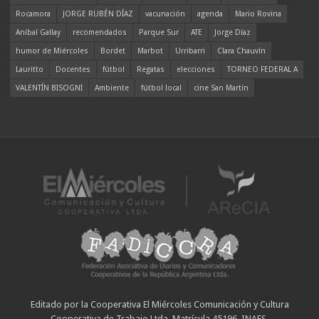
Rocamora
JORGE RUBÉN DÍAZ
vacunación
agenda
Mario Rovina
Aníbal Gallay
recomendados
Parque Sur
ATE
Jorge Díaz
humor de Miércoles
Bordet
Marbot
Urribarri
Clara Chauvín
Lauritto
Docentes
fútbol
Regatas
elecciones
TORNEO FEDERAL A
VALENTÍN BISOGNI
Ambiente
fútbol local
cine San Martín
Editado por la Cooperativa El Miércoles Comunicación y Cultura
Cooperativa de Trabajo Ltda. Matrícula 45196. INAES.