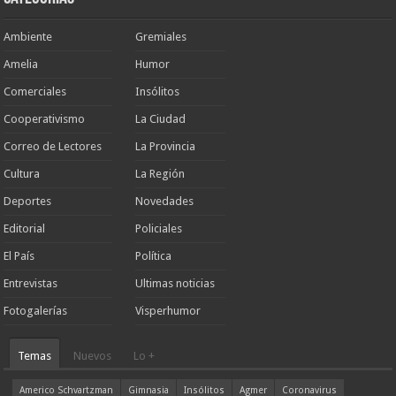
Ambiente
Gremiales
Amelia
Humor
Comerciales
Insólitos
Cooperativismo
La Ciudad
Correo de Lectores
La Provincia
Cultura
La Región
Deportes
Novedades
Editorial
Policiales
El País
Política
Entrevistas
Ultimas noticias
Fotogalerías
Visperhumor
Temas
Nuevos
Lo +
Americo Schvartzman
Gimnasia
Insólitos
Agmer
Coronavirus