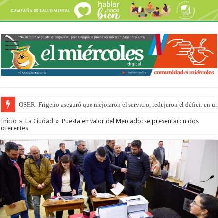
OSER: Frigerio aseguró que mejoraron el servicio, redujeron el déficit e
Por primera vez hicieron una cirugía de reconstrucción torácica en el Hospi
Inicio
»
La Ciudad
»
Puesta en valor del Mercado: se presentaron dos
oferentes