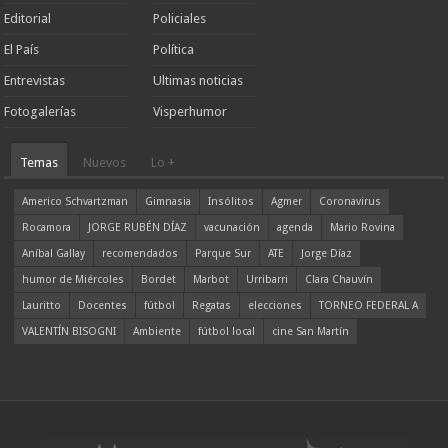
Editorial
Policiales
El País
Política
Entrevistas
Ultimas noticias
Fotogalerías
Visperhumor
Temas
Nuevos
Lo +
Americo Schvartzman
Gimnasia
Insólitos
Agmer
Coronavirus
Rocamora
JORGE RUBÉN DÍAZ
vacunación
agenda
Mario Rovina
Aníbal Gallay
recomendados
Parque Sur
ATE
Jorge Díaz
humor de Miércoles
Bordet
Marbot
Urribarri
Clara Chauvín
Lauritto
Docentes
fútbol
Regatas
elecciones
TORNEO FEDERAL A
VALENTÍN BISOGNI
Ambiente
fútbol local
cine San Martín