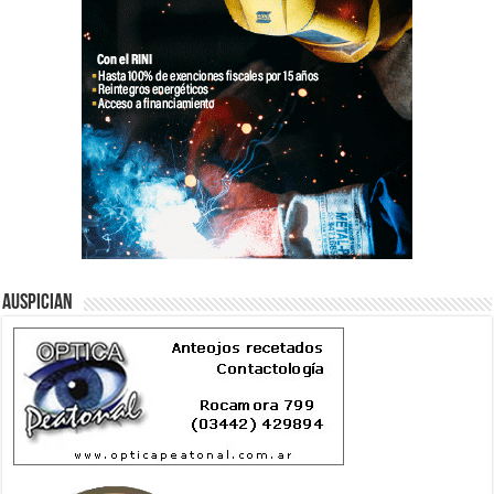
Auspician