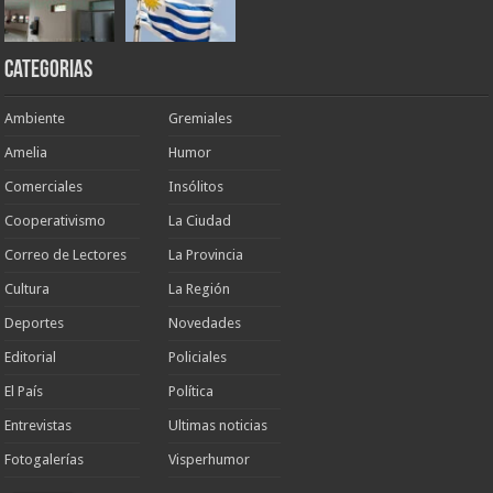
Categorias
Ambiente
Gremiales
Amelia
Humor
Comerciales
Insólitos
Cooperativismo
La Ciudad
Correo de Lectores
La Provincia
Cultura
La Región
Deportes
Novedades
Editorial
Policiales
El País
Política
Entrevistas
Ultimas noticias
Fotogalerías
Visperhumor