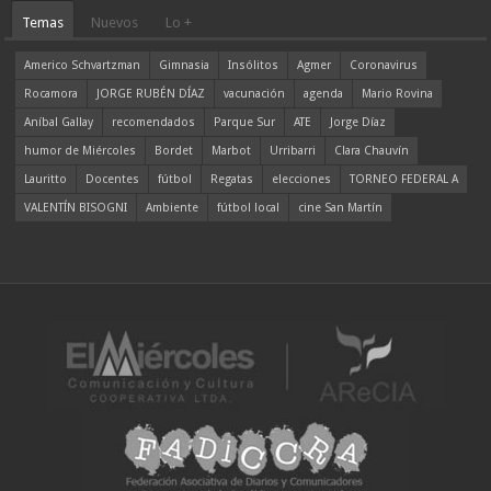
Temas
Nuevos
Lo +
Americo Schvartzman
Gimnasia
Insólitos
Agmer
Coronavirus
Rocamora
JORGE RUBÉN DÍAZ
vacunación
agenda
Mario Rovina
Aníbal Gallay
recomendados
Parque Sur
ATE
Jorge Díaz
humor de Miércoles
Bordet
Marbot
Urribarri
Clara Chauvín
Lauritto
Docentes
fútbol
Regatas
elecciones
TORNEO FEDERAL A
VALENTÍN BISOGNI
Ambiente
fútbol local
cine San Martín