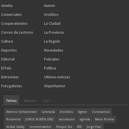
Amelia
Humor
Comerciales
Insólitos
Cooperativismo
La Ciudad
Correo de Lectores
La Provincia
Cultura
La Región
Deportes
Novedades
Editorial
Policiales
El País
Política
Entrevistas
Ultimas noticias
Fotogalerías
Visperhumor
Temas
Nuevos
Lo +
Americo Schvartzman
Gimnasia
Insólitos
Agmer
Coronavirus
Rocamora
JORGE RUBÉN DÍAZ
vacunación
agenda
Mario Rovina
Aníbal Gallay
recomendados
Parque Sur
ATE
Jorge Díaz