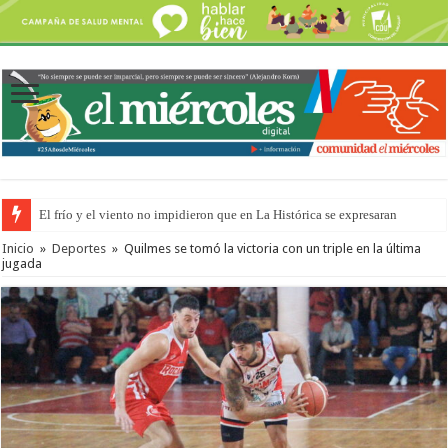
El frío y el viento no impidieron que en La Histórica se expresaran
OSER: Frigerio aseguró que mejoraron el servicio, redujeron el déficit e
Inicio
»
Deportes
»
Quilmes se tomó la victoria con un triple en la última
jugada