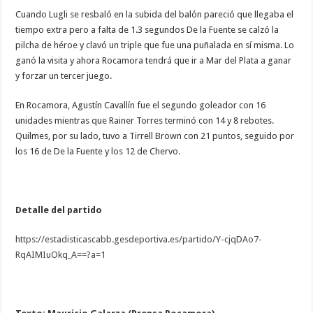
Cuando Lugli se resbaló en la subida del balón pareció que llegaba el
tiempo extra pero a falta de 1.3 segundos De la Fuente se calzó la
pilcha de héroe y clavó un triple que fue una puñalada en sí misma. Lo
ganó la visita y ahora Rocamora tendrá que ir a Mar del Plata a ganar
y forzar un tercer juego.
En Rocamora, Agustín Cavallín fue el segundo goleador con 16
unidades mientras que Rainer Torres terminó con 14 y 8 rebotes.
Quilmes, por su lado, tuvo a Tirrell Brown con 21 puntos, seguido por
los 16 de De la Fuente y los 12 de Chervo.
Detalle del partido
https://estadisticascabb.
gesdeportiva.es/partido/Y-
cjqDAo7-
RqAIMIuOkq_A==?a=1