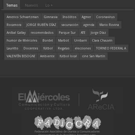
Temas
Nuevos
Lo +
Americo Schvartzman
Gimnasia
Insólitos
Agmer
Coronavirus
Rocamora
JORGE RUBÉN DÍAZ
vacunación
agenda
Mario Rovina
Aníbal Gallay
recomendados
Parque Sur
ATE
Jorge Díaz
humor de Miércoles
Bordet
Marbot
Urribarri
Clara Chauvín
Lauritto
Docentes
fútbol
Regatas
elecciones
TORNEO FEDERAL A
VALENTÍN BISOGNI
Ambiente
fútbol local
cine San Martín