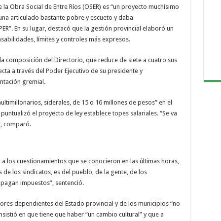
e la Obra Social de Entre Ríos (OSER) es “un proyecto muchísimo
 una articulado bastante pobre y escueto y daba
PER”. En su lugar, destacó que la gestión provincial elaboró un
abilidades, límites y controles más expresos.
la composición del Directorio, que reduce de siete a cuatro sus
cta a través del Poder Ejecutivo de su presidente y
entación gremial.
ltimillonarios, siderales, de 15 o 16 millones de pesos” en el
 puntualizó el proyecto de ley establece topes salariales. “Se va
”, comparó.
 a los cuestionamientos que se conocieron en las últimas horas,
de los sindicatos, es del pueblo, de la gente, de los
e pagan impuestos”, sentenció.
dores dependientes del Estado provincial y de los municipios “no
insistió en que tiene que haber “un cambio cultural” y que a