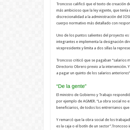
Troncoso calificó que el texto de creación d
más ambicioso que la ley vigente, que tenía
discrecionalidad a la administración del IOS
cuerpo normativo más detallado con respons
Uno de los puntos salientes del proyecto es 
integrantes e implementa la designación dire
vicepresidente y limita a dos sillas la repres
Troncoso criticó que se pagaban “salarios mu
Directorio Obrero previo a la intervención. Y
a pagar un quinto de los salarios anteriores
“De la gente”
El ministro de Gobierno y Trabajo respondió
por ejemplo de AGMER. “La obra social no es 
beneficiarios, de todos los entrerrianos qu
Y remarcó que la obra social de los trabaja
es la caja o el botín de un sector”.Troncoso 