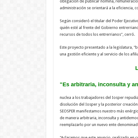
obligación de publicar nómina, remuneracion
administración se orientará a la eficiencia, 
Según consideró el titular del Poder Ejecutiv
quién esté al frente del Gobierno entrerriano
recursos de todos los entrerrianos", cerró.
Este proyecto presentado a la legislatura, 
una gestión eficiente y al servicio de los afili
L
"Es arbitraria, inconsulta y a
nuclea a los trabajadores del Iosper repudia
disolución del Iosper y la posterior creación
SEOSPER manifestamos nuestro más enérgico 
de manera arbitraria, inconsulta y antidemoc
reemplazarlo por un nuevo ente denominad
"Aclaramos que este anuncio, realizado en c