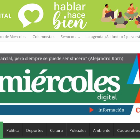
po de Miércoles
Columnistas
Servicios
La agenda ¿A dónde ir? para est
Política
Deportes
Cultura
Policiales
Ambiente
Cooperativi