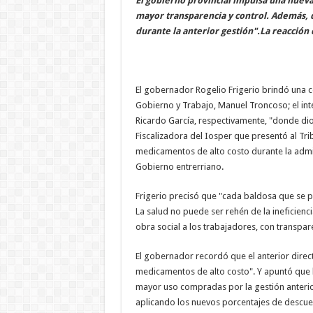
El gobierno provincial impulsa una nueva
mayor transparencia y control. Además,
durante la anterior gestión".La reacción 
El gobernador Rogelio Frigerio brindó una 
Gobierno y Trabajo, Manuel Troncoso; el inte
Ricardo García, respectivamente, "donde dio
Fiscalizadora del Iosper que presentó al T
medicamentos de alto costo durante la admin
Gobierno entrerriano.
Frigerio precisó que "cada baldosa que se pi
La salud no puede ser rehén de la ineficienci
obra social a los trabajadores, con transpare
El gobernador recordó que el anterior dire
medicamentos de alto costo". Y apuntó que l
mayor uso compradas por la gestión anterior
aplicando los nuevos porcentajes de descuen