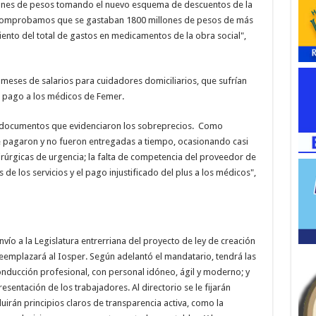
ones de pesos tomando el nuevo esquema de descuentos de la
a, comprobamos que se gastaban 1800 millones de pesos de más
ciento del total de gastos en medicamentos de la obra social",
 meses de salarios para cuidadores domiciliarios, que sufrían
e pago a los médicos de Femer.
los documentos que evidenciaron los sobreprecios. Como
se pagaron y no fueron entregadas a tiempo, ocasionando casi
rúrgicas de urgencia; la falta de competencia del proveedor de
de los servicios y el pago injustificado del plus a los médicos",
vío a la Legislatura entrerriana del proyecto de ley de creación
reemplazará al Iosper. Según adelantó el mandatario, tendrá las
onducción profesional, con personal idóneo, ágil y moderno; y
esentación de los trabajadores. Al directorio se le fijarán
cluirán principios claros de transparencia activa, como la