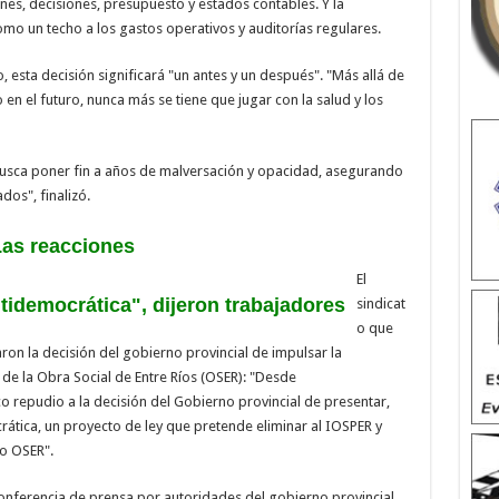
es, decisiones, presupuesto y estados contables. Y la
como un techo a los gastos operativos y auditorías regulares.
o, esta decisión significará "un antes y un después". "Más allá de
 en el futuro, nunca más se tiene que jugar con la salud y los
"busca poner fin a años de malversación y opacidad, asegurando
ados", finalizó.
as reacciones
El
ntidemocrática", dijeron trabajadores
sindicat
o que
ron la decisión del gobierno provincial de impulsar la
 de la Obra Social de Entre Ríos (OSER): "Desde
repudio a la decisión del Gobierno provincial de presentar,
rática, un proyecto de ley que pretende eliminar al IOSPER y
o OSER".
onferencia de prensa por autoridades del gobierno provincial,