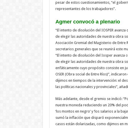
pesar de estos cuestionamientos, “el gobern
representantes de los trabajadores”.
Agmer convocó a plenario
“El intento de disolución del IOSPER avanza 
de elegir las autoridades de nuestra obra s
Asociación Gremial del Magisterio de Entre 
secretarios generales que se reunirá este m
“El intento de disolución del Iosper avanza 
de elegir las autoridades de nuestra obra 
enfáticamente cuyo propósito consiste en jus
OSER (Obra social de Entre Ríos)”, indicaro
dijimos en tiempos de la intervención: el d
las políticas nacionales y provinciales”, añad
Más adelante, desde el gremio se indicó: “P
nuestra moneda reduciendo un 20% del pode
‘los montos en negro’ y ‘los salarios a la baj
sumó la inflación que disparó exponencial
casos están dolarizadas, como dijimos en m