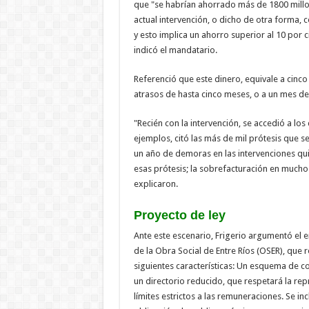
que "se habrían ahorrado más de 1800 mill
actual intervención, o dicho de otra form
y esto implica un ahorro superior al 10 por 
indicó el mandatario.
Referenció que este dinero, equivale a cinco
atrasos de hasta cinco meses, o a un mes d
"Recién con la intervención, se accedió a 
ejemplos, citó las más de mil prótesis que 
un año de demoras en las intervenciones qui
esas prótesis; la sobrefacturación en muchos 
explicaron.
Proyecto de ley
Ante este escenario, Frigerio argumentó el en
de la Obra Social de Entre Ríos (OSER), que 
siguientes características: Un esquema de c
un directorio reducido, que respetará la repr
límites estrictos a las remuneraciones. Se in