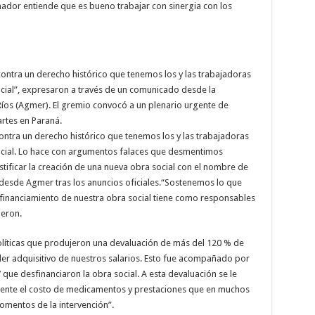
ador entiende que es bueno trabajar con sinergia con los
contra un derecho histórico que tenemos los y las trabajadoras
ocial”, expresaron a través de un comunicado desde la
Ríos (Agmer). El gremio convocó a un plenario urgente de
artes en Paraná.
contra un derecho histórico que tenemos los y las trabajadoras
social. Lo hace con argumentos falaces que desmentimos
tificar la creación de una nueva obra social con el nombre de
n desde Agmer tras los anuncios oficiales.“Sostenemos lo que
esfinanciamiento de nuestra obra social tiene como responsables
ieron.
olíticas que produjeron una devaluación de más del 120 % de
r adquisitivo de nuestros salarios. Esto fue acompañado por
a’ que desfinanciaron la obra social. A esta devaluación se le
mente el costo de medicamentos y prestaciones que en muchos
omentos de la intervención”.