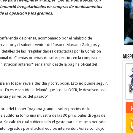
 ley para reemplazar al Iosper "por una obra social con
 denunció irregularidades en compras de medicamentos
de la oposición y los gremios.
conferencia de prensa, acompañado por el ministro de
rventor y el subinterventor del Iosper, Mariano Gallegos y
 detalles de las irregularidades detectadas por la Comisión
Ausp
ribunal de Cuentas pruebas de sobreprecios en la compra de
istración anterior",señalaron desde la página oficial del
sa en Iosper revela desidia y corrupción. Esto no puede seguir.
a". En este sentido, adelantó que "con la OSER, le devolvemos la
ncia y sin vicios del pasado".
ctorio del Iosper "pagaba grandes sobreprecios de los
a auditoria tomó una muestra de las 30 principales drogas de
. Se calculó cual hubiera sido el gasto para el mismo periodo
to logrados por el actual equipo interventor. Así se concluyó