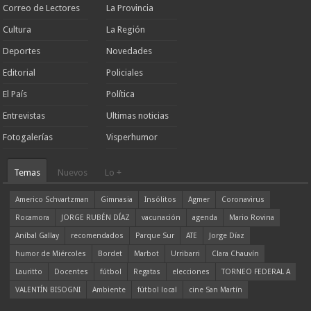
Correo de Lectores
La Provincia
Cultura
La Región
Deportes
Novedades
Editorial
Policiales
El País
Política
Entrevistas
Ultimas noticias
Fotogalerías
Visperhumor
Temas
Nuevos
Lo +
Americo Schvartzman
Gimnasia
Insólitos
Agmer
Coronavirus
Rocamora
JORGE RUBÉN DÍAZ
vacunación
agenda
Mario Rovina
Aníbal Gallay
recomendados
Parque Sur
ATE
Jorge Díaz
humor de Miércoles
Bordet
Marbot
Urribarri
Clara Chauvín
Lauritto
Docentes
fútbol
Regatas
elecciones
TORNEO FEDERAL A
VALENTÍN BISOGNI
Ambiente
fútbol local
cine San Martín