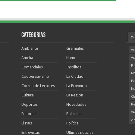
Categorias
Te
Ambiente
Gremiales
Am
Amelia
Humor
Ag
JO
Comerciales
Insólitos
Ma
Cooperativismo
La Ciudad
Pa
Correo de Lectores
La Provincia
hu
Cultura
La Región
Cl
Deportes
Novedades
Re
VA
Editorial
Policiales
ci
El País
Política
Entrevistas
Ultimas noticias