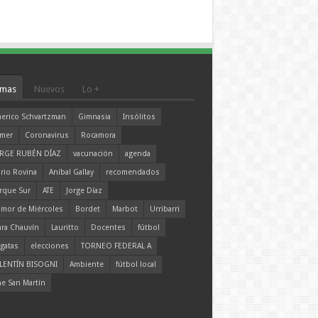
mas
Nuevos
Lo +
erico Schvartzman
Gimnasia
Insólitos
mer
Coronavirus
Rocamora
RGE RUBÉN DÍAZ
vacunación
agenda
rio Rovina
Aníbal Gallay
recomendados
rque Sur
ATE
Jorge Díaz
mor de Miércoles
Bordet
Marbot
Urribarri
ara Chauvín
Lauritto
Docentes
fútbol
gatas
elecciones
TORNEO FEDERAL A
LENTÍN BISOGNI
Ambiente
fútbol local
ne San Martín