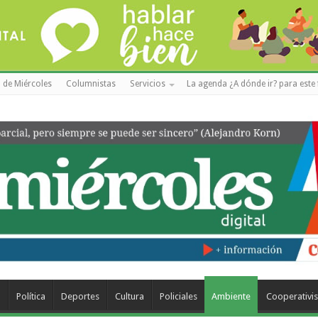
 de Miércoles
Columnistas
Servicios
La agenda ¿A dónde ir? para este 
a
Política
Deportes
Cultura
Policiales
Ambiente
Cooperativi