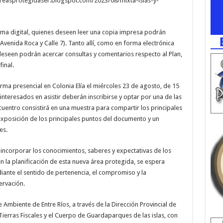
/areasprotegidaser.blogspot.com/2023/08/mixta-islas-y-
ma digital, quienes deseen leer una copia impresa podrán
(Avenida Roca y Calle 7). Tanto allí, como en forma electrónica
deseen podrán acercar consultas y comentarios respecto al Plan,
inal.
rma presencial en Colonia Elía el miércoles 23 de agosto, de 15
 interesados en asistir deberán inscribirse y optar por una de las
ncuentro consistirá en una muestra para compartir los principales
exposición de los principales puntos del documento y un
es.
e incorporar los conocimientos, saberes y expectativas de los
en la planificación de esta nueva área protegida, se espera
iante el sentido de pertenencia, el compromiso y la
ervación.
 Ambiente de Entre Ríos, a través de la Dirección Provincial de
Tierras Fiscales y el Cuerpo de Guardaparques de las islas, con