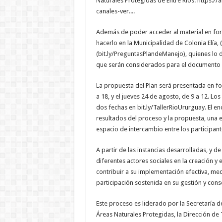
Naturales Protegidas de Entre Ríos: https:/
canales-ver....
Además de poder acceder al material en for
hacerlo en la Municipalidad de Colonia Elía, 
(bit.ly/PreguntasPlandeManejo), quienes lo 
que serán considerados para el documento f
La propuesta del Plan será presentada en fo
a 18, y el jueves 24 de agosto, de 9 a 12. Los
dos fechas en bit.ly/TallerRioUrurguay. El e
resultados del proceso y la propuesta, una 
espacio de intercambio entre los participant
A partir de las instancias desarrolladas, y d
diferentes actores sociales en la creación y 
contribuir a su implementación efectiva, med
participación sostenida en su gestión y cons
Este proceso es liderado por la Secretaría de
Áreas Naturales Protegidas, la Dirección de 