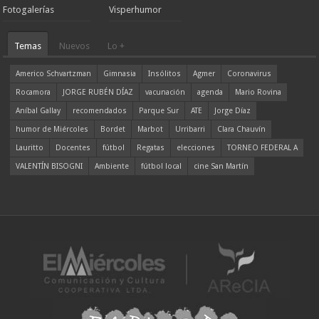
Fotogalerías
Visperhumor
Temas
Nuevos
Lo +
Americo Schvartzman
Gimnasia
Insólitos
Agmer
Coronavirus
Rocamora
JORGE RUBÉN DÍAZ
vacunación
agenda
Mario Rovina
Aníbal Gallay
recomendados
Parque Sur
ATE
Jorge Díaz
humor de Miércoles
Bordet
Marbot
Urribarri
Clara Chauvín
Lauritto
Docentes
fútbol
Regatas
elecciones
TORNEO FEDERAL A
VALENTÍN BISOGNI
Ambiente
fútbol local
cine San Martín