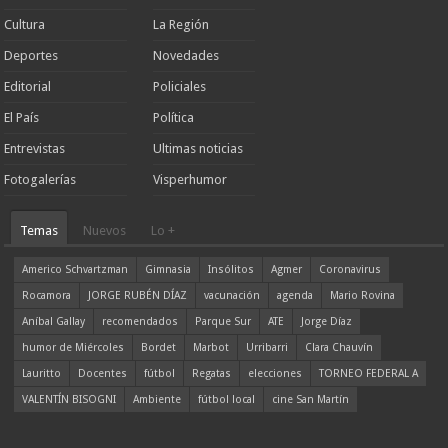
Cultura
La Región
Deportes
Novedades
Editorial
Policiales
El País
Política
Entrevistas
Ultimas noticias
Fotogalerías
Visperhumor
Temas
Nuevos
Lo +
Americo Schvartzman
Gimnasia
Insólitos
Agmer
Coronavirus
Rocamora
JORGE RUBÉN DÍAZ
vacunación
agenda
Mario Rovina
Aníbal Gallay
recomendados
Parque Sur
ATE
Jorge Díaz
humor de Miércoles
Bordet
Marbot
Urribarri
Clara Chauvín
Lauritto
Docentes
fútbol
Regatas
elecciones
TORNEO FEDERAL A
VALENTÍN BISOGNI
Ambiente
fútbol local
cine San Martín