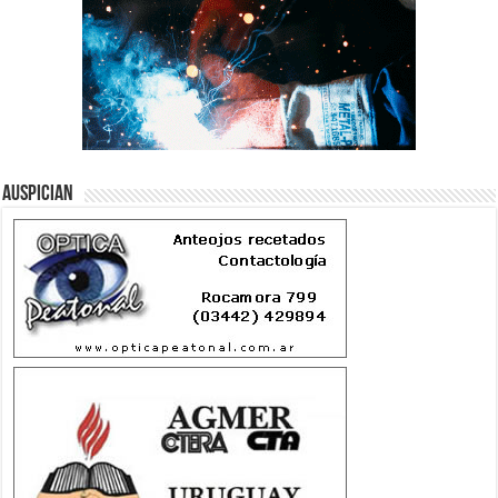
Auspician