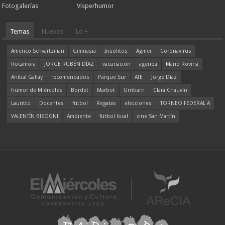
Fotogalerías
Visperhumor
Temas
Nuevos
Lo +
Americo Schvartzman
Gimnasia
Insólitos
Agmer
Coronavirus
Rocamora
JORGE RUBÉN DÍAZ
vacunación
agenda
Mario Rovina
Aníbal Gallay
recomendados
Parque Sur
ATE
Jorge Díaz
humor de Miércoles
Bordet
Marbot
Urribarri
Clara Chauvín
Lauritto
Docentes
fútbol
Regatas
elecciones
TORNEO FEDERAL A
VALENTÍN BISOGNI
Ambiente
fútbol local
cine San Martín