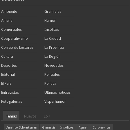
Ambiente
Gremiales
Amelia
Humor
Comerciales
Insólitos
Cooperativismo
La Ciudad
Correo de Lectores
La Provincia
Cultura
La Región
Deportes
Novedades
Editorial
Policiales
El País
Política
Entrevistas
Ultimas noticias
Fotogalerías
Visperhumor
Temas
Nuevos
Lo +
Americo Schvartzman
Gimnasia
Insólitos
Agmer
Coronavirus