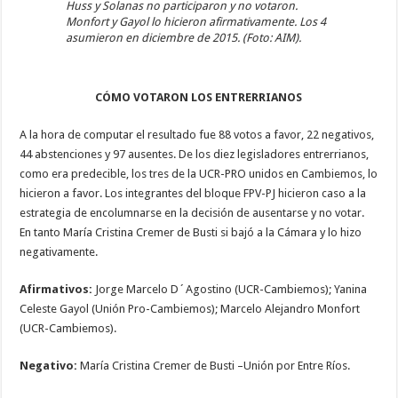
Huss y Solanas no participaron y no votaron.
Monfort y Gayol lo hicieron afirmativamente. Los 4
asumieron en diciembre de 2015. (Foto: AIM).
CÓMO VOTARON LOS ENTRERRIANOS
A la hora de computar el resultado fue 88 votos a favor, 22 negativos,
44 abstenciones y 97 ausentes. De los diez legisladores entrerrianos,
como era predecible, los tres de la UCR-PRO unidos en Cambiemos, lo
hicieron a favor. Los integrantes del bloque FPV-PJ hicieron caso a la
estrategia de encolumnarse en la decisión de ausentarse y no votar.
En tanto María Cristina Cremer de Busti si bajó a la Cámara y lo hizo
negativamente.
Afirmativos:
Jorge Marcelo D´Agostino (UCR-Cambiemos); Yanina
Celeste Gayol (Unión Pro-Cambiemos); Marcelo Alejandro Monfort
(UCR-Cambiemos).
Negativo:
María Cristina Cremer de Busti –Unión por Entre Ríos.