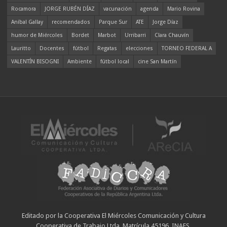
Rocamora
JORGE RUBÉN DÍAZ
vacunación
agenda
Mario Rovina
Aníbal Gallay
recomendados
Parque Sur
ATE
Jorge Díaz
humor de Miércoles
Bordet
Marbot
Urribarri
Clara Chauvín
Lauritto
Docentes
fútbol
Regatas
elecciones
TORNEO FEDERAL A
VALENTÍN BISOGNI
Ambiente
fútbol local
cine San Martín
Editado por la Cooperativa El Miércoles Comunicación y Cultura
Cooperativa de Trabajo Ltda. Matrícula 45196. INAES.