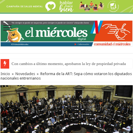
Con cambios a último momento, aprobaron la ley de propiedad privada
Adopción en Entre Ríos: el 35% de los 90 niños, niñas y adolescentes que 
Inicio
»
Novedades
»
Reforma de la ART: Sepa cómo votaron los diputados
nacionales entrerrianos