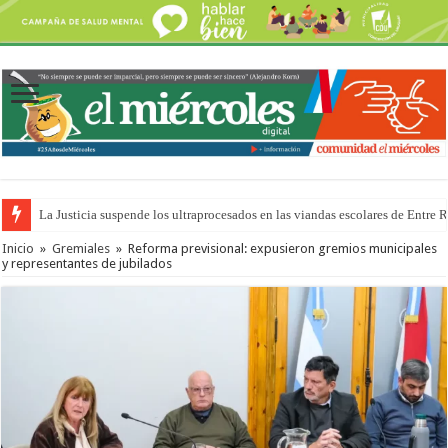
La Justicia suspende los ultraprocesados en las viandas escolares de Entre 
Se presentará la obra “La Runfla de los Macanos”
Inicio
»
Gremiales
»
Reforma previsional: expusieron gremios municipales
y representantes de jubilados