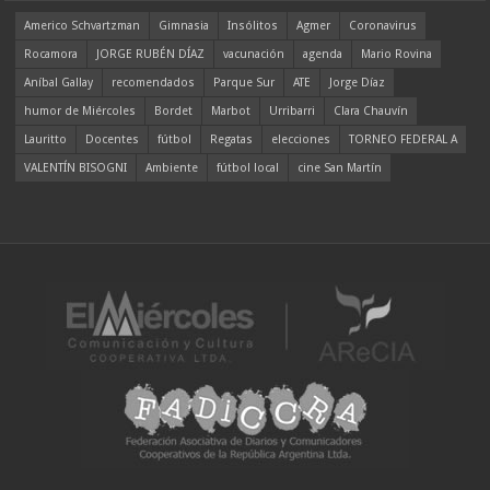
Americo Schvartzman
Gimnasia
Insólitos
Agmer
Coronavirus
Rocamora
JORGE RUBÉN DÍAZ
vacunación
agenda
Mario Rovina
Aníbal Gallay
recomendados
Parque Sur
ATE
Jorge Díaz
humor de Miércoles
Bordet
Marbot
Urribarri
Clara Chauvín
Lauritto
Docentes
fútbol
Regatas
elecciones
TORNEO FEDERAL A
VALENTÍN BISOGNI
Ambiente
fútbol local
cine San Martín