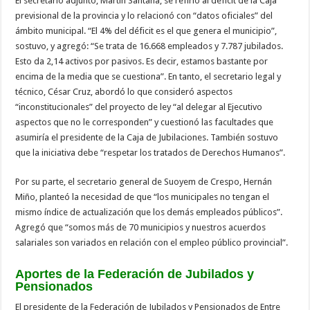
El secretario adjunto, Martín Santana, se refirió al déficit de la Caja
previsional de la provincia y lo relacionó con “datos oficiales” del
ámbito municipal. “El 4% del déficit es el que genera el municipio”,
sostuvo, y agregó: “Se trata de 16.668 empleados y 7.787 jubilados.
Esto da 2,14 activos por pasivos. Es decir, estamos bastante por
encima de la media que se cuestiona”. En tanto, el secretario legal y
técnico, César Cruz, abordó lo que consideró aspectos
“inconstitucionales” del proyecto de ley “al delegar al Ejecutivo
aspectos que no le corresponden” y cuestionó las facultades que
asumiría el presidente de la Caja de Jubilaciones. También sostuvo
que la iniciativa debe “respetar los tratados de Derechos Humanos”.
Por su parte, el secretario general de Suoyem de Crespo, Hernán
Miño, planteó la necesidad de que “los municipales no tengan el
mismo índice de actualización que los demás empleados públicos”.
Agregó que “somos más de 70 municipios y nuestros acuerdos
salariales son variados en relación con el empleo público provincial”.
Aportes de la Federación de Jubilados y
Pensionados
El presidente de la Federación de Jubilados y Pensionados de Entre