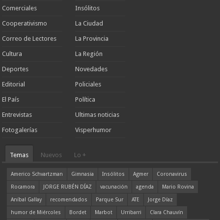
Comerciales
Insólitos
Cooperativismo
La Ciudad
Correo de Lectores
La Provincia
Cultura
La Región
Deportes
Novedades
Editorial
Policiales
El País
Política
Entrevistas
Ultimas noticias
Fotogalerías
Visperhumor
Temas
Nuevos
Lo +
Americo Schvartzman
Gimnasia
Insólitos
Agmer
Coronavirus
Rocamora
JORGE RUBÉN DÍAZ
vacunación
agenda
Mario Rovina
Aníbal Gallay
recomendados
Parque Sur
ATE
Jorge Díaz
humor de Miércoles
Bordet
Marbot
Urribarri
Clara Chauvín