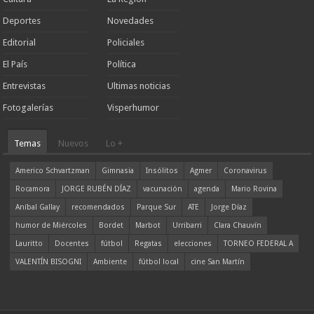
Deportes
Novedades
Editorial
Policiales
El País
Política
Entrevistas
Ultimas noticias
Fotogalerías
Visperhumor
Temas
Nuevos
Lo +
Americo Schvartzman
Gimnasia
Insólitos
Agmer
Coronavirus
Rocamora
JORGE RUBÉN DÍAZ
vacunación
agenda
Mario Rovina
Aníbal Gallay
recomendados
Parque Sur
ATE
Jorge Díaz
humor de Miércoles
Bordet
Marbot
Urribarri
Clara Chauvín
Lauritto
Docentes
fútbol
Regatas
elecciones
TORNEO FEDERAL A
VALENTÍN BISOGNI
Ambiente
fútbol local
cine San Martín