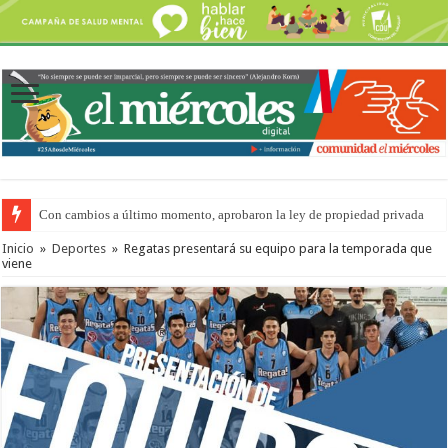
Con cambios a último momento, aprobaron la ley de propiedad privada
Adopción en Entre Ríos: el 35% de los 90 niños, niñas y adolescentes que 
Inicio
»
Deportes
»
Regatas presentará su equipo para la temporada que
viene