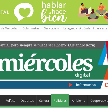
 de Miércoles
Columnistas
Servicios
La agenda ¿A dónde ir? para este 
a
Política
Deportes
Cultura
Policiales
Ambiente
Cooperativi