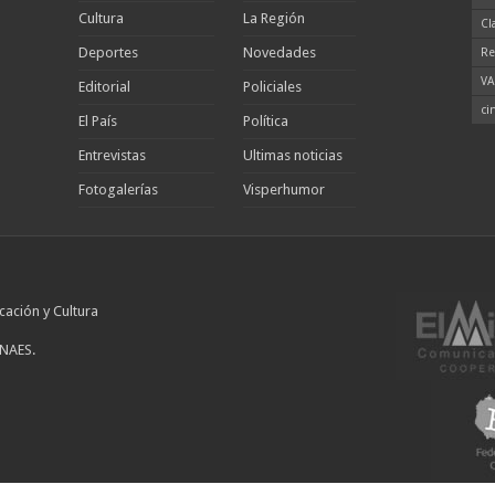
Cultura
La Región
Cl
Deportes
Novedades
Re
VA
Editorial
Policiales
ci
El País
Política
Entrevistas
Ultimas noticias
Fotogalerías
Visperhumor
cación y Cultura
INAES.