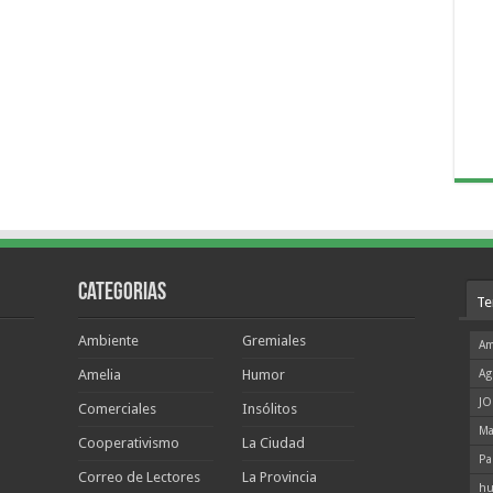
Categorias
Te
Ambiente
Gremiales
Am
Amelia
Humor
Ag
JO
Comerciales
Insólitos
Ma
Cooperativismo
La Ciudad
Pa
Correo de Lectores
La Provincia
hu