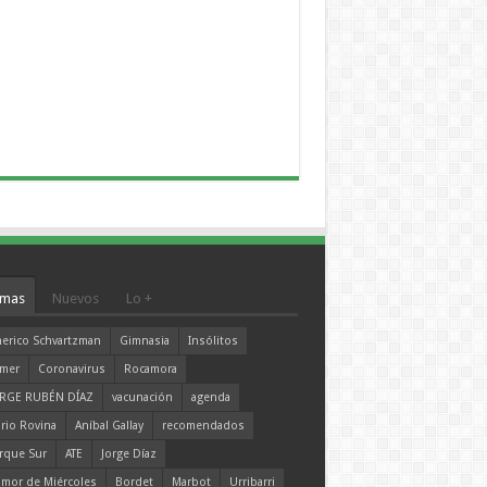
mas
Nuevos
Lo +
erico Schvartzman
Gimnasia
Insólitos
mer
Coronavirus
Rocamora
RGE RUBÉN DÍAZ
vacunación
agenda
rio Rovina
Aníbal Gallay
recomendados
rque Sur
ATE
Jorge Díaz
mor de Miércoles
Bordet
Marbot
Urribarri