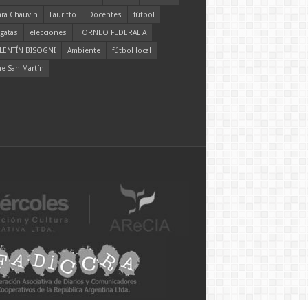
ara Chauvín
Lauritto
Docentes
fútbol
gatas
elecciones
TORNEO FEDERAL A
LENTÍN BISOGNI
Ambiente
fútbol local
ne San Martín