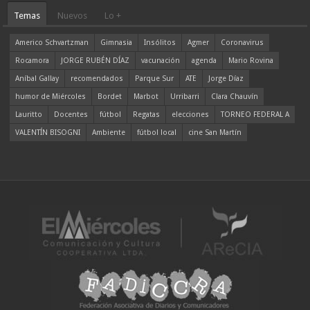
Temas
Nuevos
Lo +
Americo Schvartzman
Gimnasia
Insólitos
Agmer
Coronavirus
Rocamora
JORGE RUBÉN DÍAZ
vacunación
agenda
Mario Rovina
Aníbal Gallay
recomendados
Parque Sur
ATE
Jorge Díaz
humor de Miércoles
Bordet
Marbot
Urribarri
Clara Chauvín
Lauritto
Docentes
fútbol
Regatas
elecciones
TORNEO FEDERAL A
VALENTÍN BISOGNI
Ambiente
fútbol local
cine San Martín