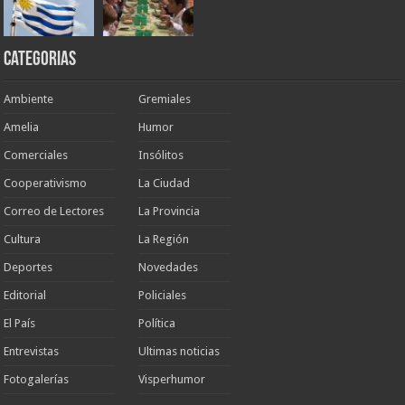
Categorias
Ambiente
Gremiales
Amelia
Humor
Comerciales
Insólitos
Cooperativismo
La Ciudad
Correo de Lectores
La Provincia
Cultura
La Región
Deportes
Novedades
Editorial
Policiales
El País
Política
Entrevistas
Ultimas noticias
Fotogalerías
Visperhumor