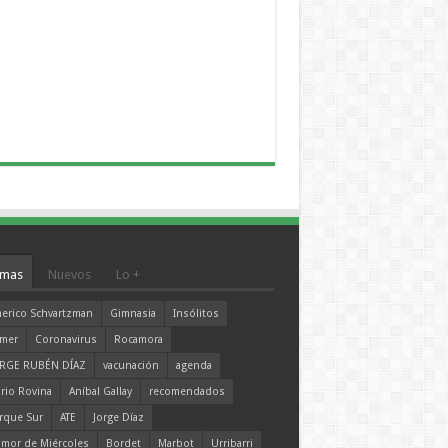
mas
Nuevos
Lo +
erico Schvartzman
Gimnasia
Insólitos
mer
Coronavirus
Rocamora
RGE RUBÉN DÍAZ
vacunación
agenda
rio Rovina
Aníbal Gallay
recomendados
rque Sur
ATE
Jorge Díaz
mor de Miércoles
Bordet
Marbot
Urribarri