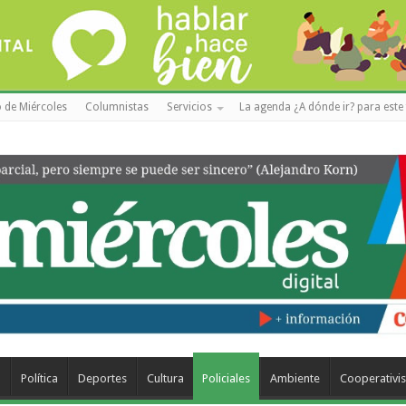
 de Miércoles
Columnistas
Servicios
La agenda ¿A dónde ir? para este 
a
Política
Deportes
Cultura
Policiales
Ambiente
Cooperativi