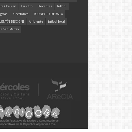
ara Chauvín
Lauritto
Docentes
fútbol
gatas
elecciones
TORNEO FEDERAL A
LENTÍN BISOGNI
Ambiente
fútbol local
ne San Martín