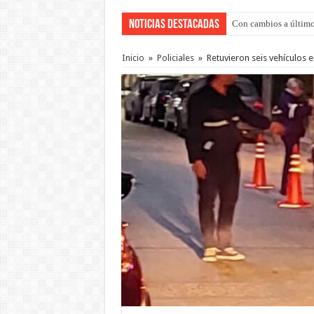
Noticias Destacadas
Del viernes 7 al domi
Inicio
»
Policiales
»
Retuvieron seis vehículos e