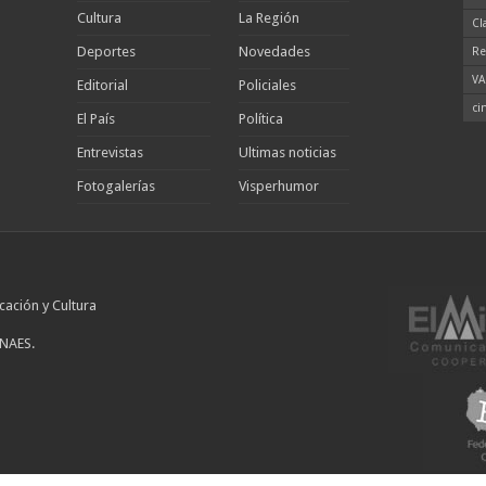
Cultura
La Región
Cl
Deportes
Novedades
Re
VA
Editorial
Policiales
ci
El País
Política
Entrevistas
Ultimas noticias
Fotogalerías
Visperhumor
cación y Cultura
INAES.