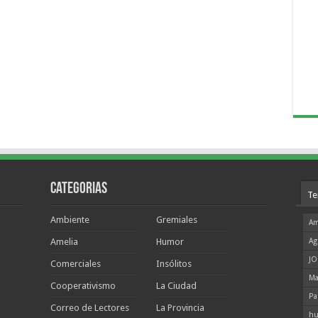
Categorias
Te
Ambiente
Gremiales
Am
Amelia
Humor
Ag
JO
Comerciales
Insólitos
Ma
Cooperativismo
La Ciudad
Pa
Correo de Lectores
La Provincia
hu