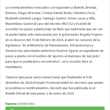
Los nombramientos revocados corresponden a: Bianchi, Brenda;
Romero, Diego; Brasseur, Cristian Daniel; Brutti, Celestino; Pozzi,
Elizabeth Soledad; Langui, Santiago Gaston; Servin, Lucas; y Villa,
Maximiliano Gaston.El caso del decreto 4921/22 y el ardid de
esconder los pases a planta bajo un título que nada tenía que ver con
el asunto había sido mencionado por el gobernador Rogelio Frigerio
en su discurso del 15 de febrero de 2024, al abrir las sesiones de la
legislatura. “En el Ministerio de Planeamiento, Infraestructura y
Servicios las autoridades anteriores hicieron figurar un expediente de
pases a planta con el nombre de ‘aportes al municipio de San Justo’
para que no pudiéramos encontrarlos”, se lo escuchó decir al
mandatario.
Tuvieron que pasar varios meses hasta que finalmente el 9 de
diciembre de 2024 el Estado Provincial emitió los decretos que anulan
los polémicos nombramientos, decisión que fue publicada en el
Boletín Oficial de este jueves 2 de enero de 2025.
Fuente:
El Entre Ríos