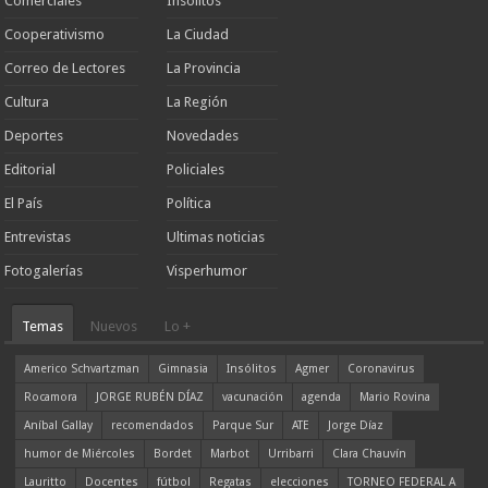
Comerciales
Insólitos
Cooperativismo
La Ciudad
Correo de Lectores
La Provincia
Cultura
La Región
Deportes
Novedades
Editorial
Policiales
El País
Política
Entrevistas
Ultimas noticias
Fotogalerías
Visperhumor
Temas
Nuevos
Lo +
Americo Schvartzman
Gimnasia
Insólitos
Agmer
Coronavirus
Rocamora
JORGE RUBÉN DÍAZ
vacunación
agenda
Mario Rovina
Aníbal Gallay
recomendados
Parque Sur
ATE
Jorge Díaz
humor de Miércoles
Bordet
Marbot
Urribarri
Clara Chauvín
Lauritto
Docentes
fútbol
Regatas
elecciones
TORNEO FEDERAL A