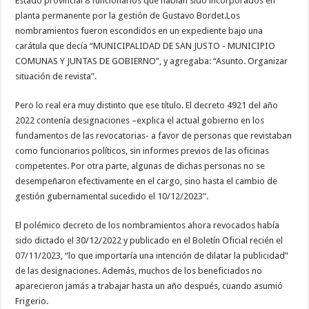
Estado provincial 8 funcionarios que habían sido incorporados en
planta permanente por la gestión de Gustavo Bordet.Los
nombramientos fueron escondidos en un expediente bajo una
carátula que decía “MUNICIPALIDAD DE SAN JUSTO - MUNICIPIO
COMUNAS Y JUNTAS DE GOBIERNO”, y agregaba: “Asunto. Organizar
situación de revista”.
Pero lo real era muy distinto que ese título. El decreto 4921 del año
2022 contenía designaciones –explica el actual gobierno en los
fundamentos de las revocatorias- a favor de personas que revistaban
como funcionarios políticos, sin informes previos de las oficinas
competentes. Por otra parte, algunas de dichas personas no se
desempeñaron efectivamente en el cargo, sino hasta el cambio de
gestión gubernamental sucedido el 10/12/2023”.
El polémico decreto de los nombramientos ahora revocados había
sido dictado el 30/12/2022 y publicado en el Boletín Oficial recién el
07/11/2023, “lo que importaría una intención de dilatar la publicidad”
de las designaciones. Además, muchos de los beneficiados no
aparecieron jamás a trabajar hasta un año después, cuando asumió
Frigerio.