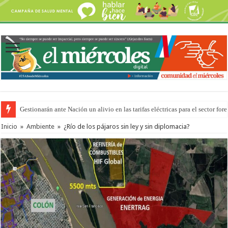
Gestionarán ante Nación un alivio en las tarifas eléctricas para el sector fore
La media sanción a la ley de Inviolabilidad ya ingresó en revisión a Diputa
Inicio
»
Ambiente
»
¿Río de los pájaros sin ley y sin diplomacia?