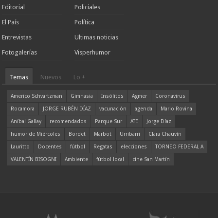
Editorial
Policiales
El País
Política
Entrevistas
Ultimas noticias
Fotogalerías
Visperhumor
Temas
Nuevos
Lo +
Americo Schvartzman
Gimnasia
Insólitos
Agmer
Coronavirus
Rocamora
JORGE RUBÉN DÍAZ
vacunación
agenda
Mario Rovina
Aníbal Gallay
recomendados
Parque Sur
ATE
Jorge Díaz
humor de Miércoles
Bordet
Marbot
Urribarri
Clara Chauvín
Lauritto
Docentes
fútbol
Regatas
elecciones
TORNEO FEDERAL A
VALENTÍN BISOGNI
Ambiente
fútbol local
cine San Martín